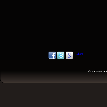
Share
Gavleskärets te