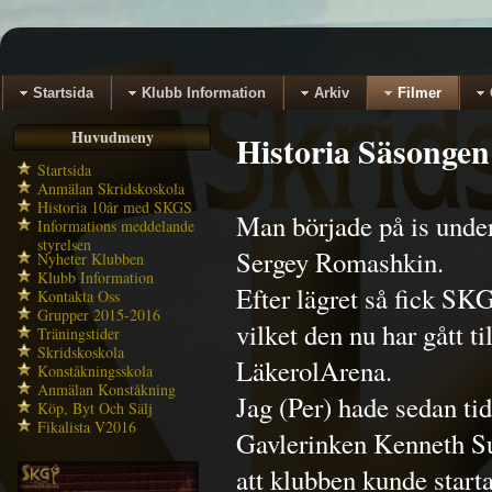
Startsida
Klubb Information
Arkiv
Filmer
Huvudmeny
Historia Säsongen
Startsida
Anmälan Skridskoskola
Historia 10år med SKGS
Man började på is under
Informations meddelande
styrelsen
Sergey Romashkin.
Nyheter Klubben
Klubb Information
Efter lägret så fick SKG
Kontakta Oss
Grupper 2015-2016
vilket den nu har gått ti
Träningstider
Skridskoskola
LäkerolArena.
Konståkningsskola
Anmälan Konståkning
Jag (Per) hade sedan ti
Köp, Byt Och Sälj
Fikalista V2016
Gavlerinken Kenneth Su
att klubben kunde start