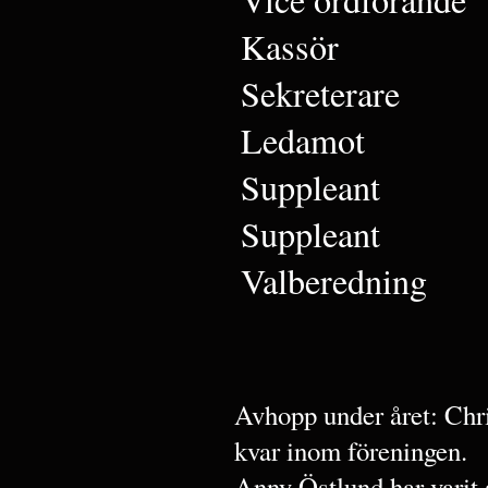
Kassör
Sekreterare
Ledamot
Suppleant
Suppleant
Valberedning
Avhopp under året: Chr
kvar inom föreningen.
Anny Östlund har varit a