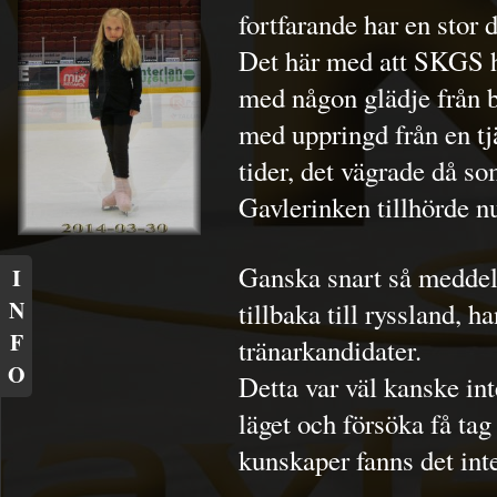
fortfarande har en stor 
Det här med att SKGS ha
med någon glädje från b
med uppringd från en t
tider, det vägrade då s
Gavlerinken tillhörde 
Ganska snart så meddela
I
N
tillbaka till ryssland,
F
tränarkandidater.
O
Detta var väl kanske int
läget och försöka få tag
kunskaper fanns det int