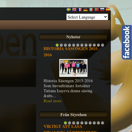
Nyheter
HISTORIA SÄSONGEN 2015-
1
2
3
4
5
6
7
8
9
10
11
12
2016
Historia Säsongen 2015-2016
Som huvudtränare fortsätter
Tatiana Isayeva denna säsong.
&nbs...
Read more
Från Styrelsen
VIKTIGT ATT LÄSA
1
2
3
4
5
6
7
8
9
10