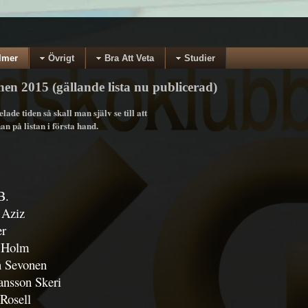
lmer
Övrigt
Bra Att Veta
Studier
nen 2015 (gällande lista nu publicerad)
ade tiden så skall man själv se till att
n på listan i första hand.
B.
 Aziz
er
a Holm
n Sevonen
ansson Skeri
 Rosell