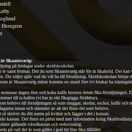
ndell
stby
koglund
y Hemgren
n
 är fikaansvarig:
säljning på lördagar under skridskoskolan.
 te samt festisar. Det du som fikaansvarig står för är fikabröd. Det kan 
 Du väljer själv vad du vill ha till försäljning. Skridskoskolan börjar
 som är fikaansvarig måste komma en stund före (vi brukar ha träningsti
termosar dagen före och koka kaffe hemma innan fika försäljningen. Det
ommer till is-hallen (vi har ju rätt fikapigga föräldrar).
om behövs till försäljningen så som muggar, skedar, socker, kaffe och t
 dagarna innan och stämmer av att det finns det som behövs.
så skriver du ditt namn på kvittot och lägger i det i kassan.
från kassan. Det finns en pärm med mer information kring fikaförsäljning
rutiner gällande växelkassan och redovisning.
da på vad det är som gäller i god tid före fika tillfället.