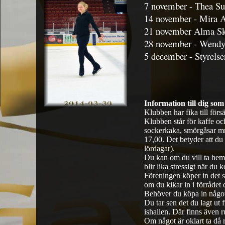
7 november - Thea Su
14 november - Mira A
21 november Alma S
28 november - Wend
5 december - Styrelse
Information till dig som
Klubben har fika till för
Klubben står för kaffe och
sockerkaka, smörgåsar mm.
17,00. Det betyder att du
lördagar).
Du kan om du vill ta hem 
blir lika stressigt när du k
Föreningen köper in det s
om du kikar in i förrådet
Behöver du köpa in något 
Du tar sen det du lagt ut 
ishallen. Där finns även 
Om något är oklart ta då re