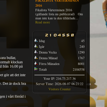
FIKALISTA VÅRTERMINEN
2016
Fikalista Vårterminen 2016
(gällande lista nu publicerad) Om
man inte kan ta den tilldelade...
Read more
Idag
45
Igår
240
Denna Vecka
1290
vara bullar,
Denna Månad
1767
 normalt klockan
Förra Månaden
8001
d från 16.00 på
Totalt
2104558
 gör att det inte
Your IP: 216.73.217.36
e. Det är dock bra
Server Time: 2026-08-07 06:21:22
Visitors Counter
en i vårt förråd i