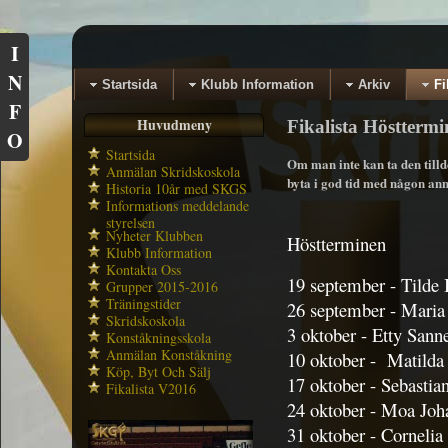
I
N
Startsida
Klubb Information
Arkiv
Fi
F
Huvudmeny
Fikalista Hösttermi
O
Startsida
Om man inte kan ta den tilldel
Anmälan Skridskoskola
byta i god tid med någon anna
Historia 10år med SKGS
Informations meddelande
styrelsen
Nyheter Klubben
Höstterminen
Klubb Information
Kontakta Oss
19 september - Tilde 
Grupper 2015-2016
Träningstider
26 september - Maria
Skridskoskola
3 oktober - Etty Sann
Konståkningsskola
Anmälan Konståkning
10 oktober - Matild
Köp, Byt Och Sälj
17 oktober - Sebastia
Fikalista V2016
24 oktober - Moa Joh
31 oktober - Cornelia