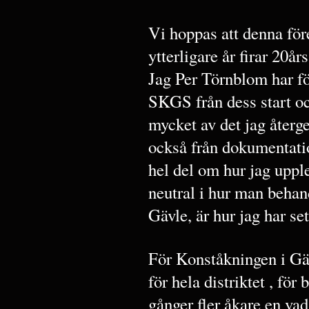
Vi hoppas att denna för
ytterligare år firar 20års
Jag Per Törnblom har fö
SKGS från dess start oc
mycket av det jag återg
också från dokumentation
hel del om hur jag upple
neutral i hur man behan
Gävle, är hur jag har se
För Konståkningen i Gä
för hela distriktet , för
gånger fler åkare en va