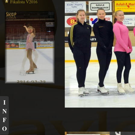
Fikalista V2016
I
N
F
O