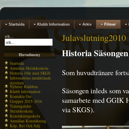
Startsida
Klubb Information
Arkiv
Filmer
Julavslutning2010
sök...
Historia Säsongen
Huvudmeny
Startsida
Anmälan Skridskoskola
Som huvudtränare fortsä
Historia 10år med SKGS
Informations meddelande
styrelsen
Nyheter Klubben
Säsongen inleds som van
Klubb Information
Kontakta Oss
samarbete med GGIK Ho
Grupper 2015-2016
Träningstider
via SKGS).
Skridskoskola
Konståkningsskola
Anmälan Konståkning
Köp, Byt Och Sälj