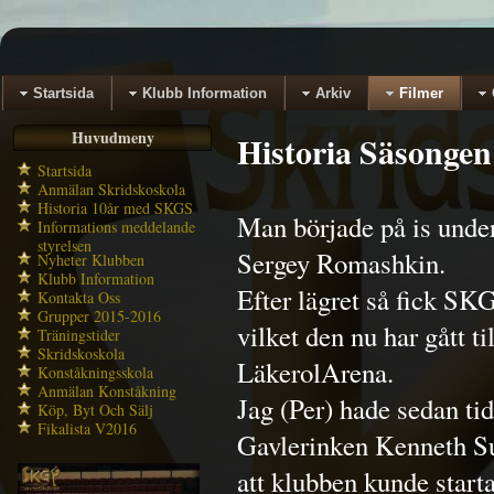
Startsida
Klubb Information
Arkiv
Filmer
Huvudmeny
Historia Säsongen
Startsida
Anmälan Skridskoskola
Historia 10år med SKGS
Man började på is under
Informations meddelande
styrelsen
Sergey Romashkin.
Nyheter Klubben
Klubb Information
Efter lägret så fick SKG
Kontakta Oss
Grupper 2015-2016
vilket den nu har gått ti
Träningstider
Skridskoskola
LäkerolArena.
Konståkningsskola
Anmälan Konståkning
Jag (Per) hade sedan ti
Köp, Byt Och Sälj
Fikalista V2016
Gavlerinken Kenneth Su
att klubben kunde start