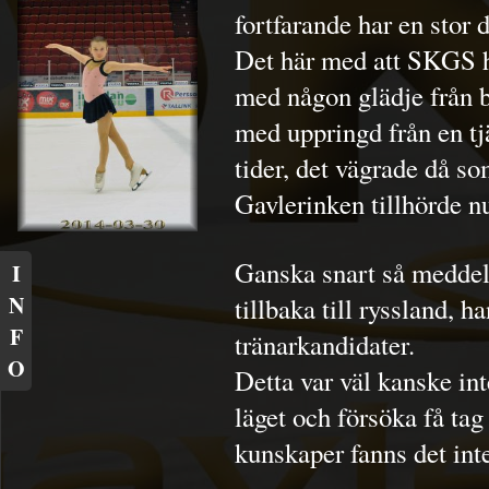
fortfarande har en stor 
Det här med att SKGS ha
med någon glädje från b
med uppringd från en t
tider, det vägrade då s
Gavlerinken tillhörde 
Ganska snart så meddela
I
N
tillbaka till ryssland,
F
tränarkandidater.
O
Detta var väl kanske int
läget och försöka få tag
kunskaper fanns det int