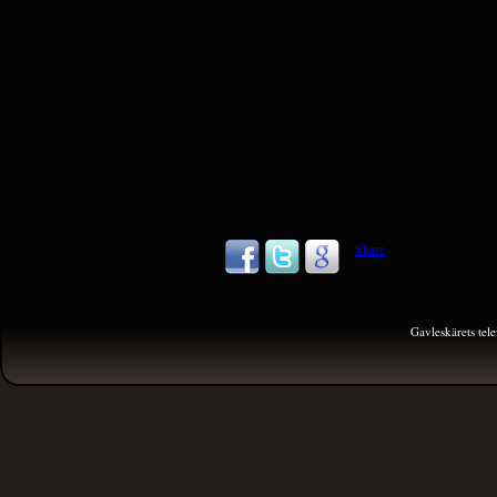
Share
Gavleskärets te