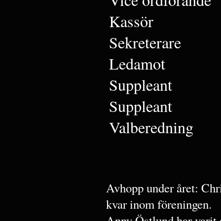
Kassör
Sekreterare
Ledamot
Suppleant
Suppleant
Valberedning
Avhopp under året: Chr
kvar inom föreningen.
Anny Östlund har varit a