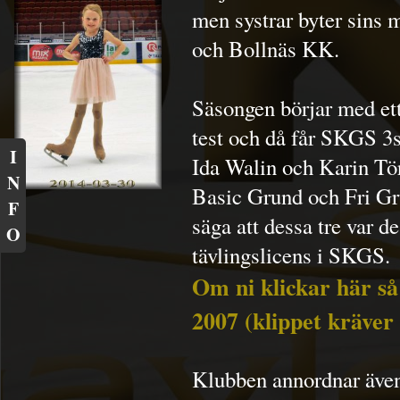
men systrar byter sins 
och Bollnäs KK.
Säsongen börjar med ett
test och då får SKGS 3s
I
Ida Walin och Karin Tör
N
Basic Grund och Fri Gr
F
säga att dessa tre var d
O
tävlingslicens i SKGS.
Om ni klickar här så
2007 (klippet kräver 
Klubben annordnar även