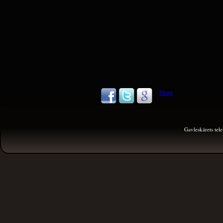
Share
Gavleskärets te