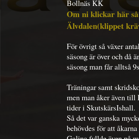
Bollnäs KK
Om ni klickar här så 
Älvdalen(klippet kräv
För övrigt så växer anta
säsong är över och då ä
säsong man får alltså 9
Träningar samt skridsko
men man åker även till 
tider i SkutskärsIshall.
Så det var ganska mycket
behövdes för att åkarna
Galina fyllde även på m