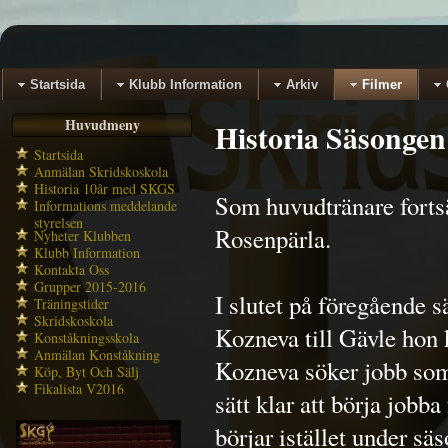
Startsida
Klubb Information
Arkiv
Filmer
Huvudmeny
Historia Säsongen
Startsida
Anmälan Skridskoskola
Historia 10år med SKGS
Som huvudtränare forts
Informations meddelande
styrelsen
Rosenpärla.
Nyheter Klubben
Klubb Information
Kontakta Oss
Grupper 2015-2016
I slutet på föregående 
Träningstider
Skridskoskola
Kozneva till Gävle hon 
Konståkningsskola
Anmälan Konståkning
Kozneva söker jobb som 
Köp, Byt Och Sälj
Fikalista V2016
sätt klar att börja jobb
börjar istället under s