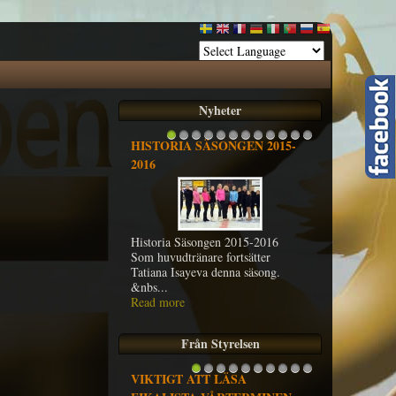
Nyheter
HISTORIA SÄSONGEN 2015-
1
2
3
4
5
6
7
8
9
10
11
12
2016
Historia Säsongen 2015-2016
Som huvudtränare fortsätter
Tatiana Isayeva denna säsong.
&nbs...
Read more
Från Styrelsen
VIKTIGT ATT LÄSA
1
2
3
4
5
6
7
8
9
10