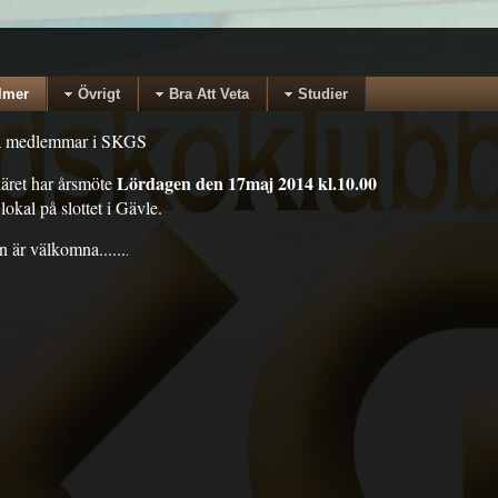
lmer
Övrigt
Bra Att Veta
Studier
alla medlemmar i SKGS
Lördagen den 17maj 2014 kl.10.00
ret har årsmöte
lokal på slottet i Gävle.
 är välkomna......
.