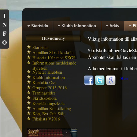
I
N
Startsida
Klubb Information
Arkiv
Fi
F
Huvudmeny
Viktig information till 
O
Startsida
SkrdskoKlubbenGavleSkä
Anmälan Skridskoskola
Årsmötet skall hållas i en 
Historia 10år med SKGS
Informations meddelande
styrelsen
Alla medlemmar i klubben
Nyheter Klubben
Klubb Information
Share
Kontakta Oss
Grupper 2015-2016
Träningstider
Skridskoskola
Konståkningsskola
Anmälan Konståkning
Köp, Byt Och Sälj
Fikalista V2016