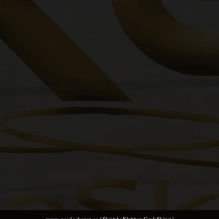
www.gavleskaret.se
| SkridskoKlubben GavleSkäret |