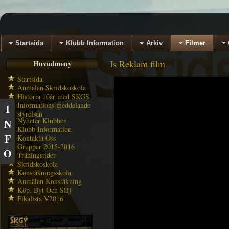
Startsida
Klubb Information
Arkiv
Filmer
Is Reklam film
Huvudmeny
Startsida
Anmälan Skridskoskola
Historia 10år med SKGS
Informations meddelande
I
styrelsen
Nyheter Klubben
N
Klubb Information
F
Kontakta Oss
Grupper 2015-2016
O
Träningstider
Skridskoskola
Konståkningsskola
Anmälan Konståkning
Köp, Byt Och Sälj
Fikalista V2016