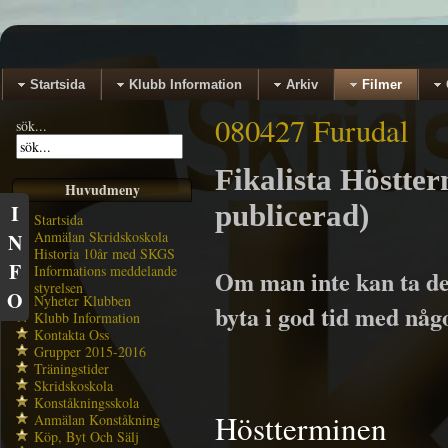
Startsida
Klubb Information
Arkiv
Filmer
080427 Furudal
sök...
Fikalista Höstter
Huvudmeny
publicerad)
I
Startsida
Anmälan Skridskoskola
N
Historia 10år med SKGS
F
Informations meddelande
Om man inte kan ta den 
styrelsen
O
Nyheter Klubben
byta i god tid med någo
Klubb Information
Kontakta Oss
Grupper 2015-2016
Träningstider
Skridskoskola
Konståkningsskola
Höstterminen
Anmälan Konståkning
Köp, Byt Och Sälj