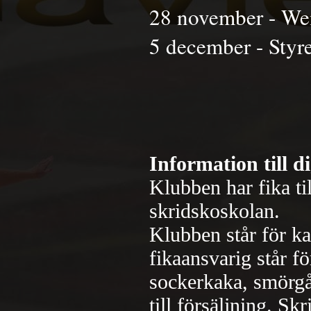
28 november - W
5 december - Styr
Information till d
Klubben har fika ti
skridskoskolan.
Klubben står för ka
fikaansvarig står fö
sockerkaka, smörgå
till försäljning. S