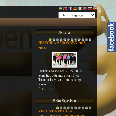
Nyheter
HISTORIA SÄSONGEN 2015-
1
2
3
4
5
6
7
8
9
10
11
12
2016
Historia Säsongen 2015-2016
Som huvudtränare fortsätter
Tatiana Isayeva denna säsong.
&nbs...
Read more
Från Styrelsen
VIKTIGT ATT LÄSA
1
2
3
4
5
6
7
8
9
10