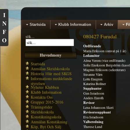
I
N
Startsida
Klubb Information
Arkiv
Fi
F
080427 Furudal
sök...
O
Ordförande
Maria Eriksson (omval på 1 år)
Huvudmeny
Ledamöter
Alma Verem (vice ordförande)
Startsida
Sofie Enoksson Bergström (kassö
Anmälan Skridskoskola
Magnus Eriksson (sekreterare)
Historia 10år med SKGS
Susanne Värn
Informations meddelande
Lotte Enegren
styrelsen
Katarina Bollner
Nyheter Klubben
Suppleanter
Klubb Information
Gun Israelsson
Kontakta Oss
Anders Enroth
Grupper 2015-2016
Revisor
Träningstider
Lena Johansson Skeri
Skridskoskola
Revisorssuppleant
Konståkningsskola
Eva Israelsson
Anmälan Konståkning
Valberedning
Köp, Byt Och Sälj
Therese Lund