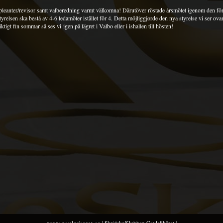
pleanter/revisor samt valberedning varmt välkomna! Därutöver röstade årsmötet igenom den fö
yrelsen ska bestå av 4-6 ledamöter istället för 4. Detta möjliggjorde den nya styrelse vi ser ova
iktigt fin sommar så ses vi igen på lägret i Valbo eller i ishallen till hösten!
www.gavleskaret.se
| SkridskoKlubben GavleSkäret |