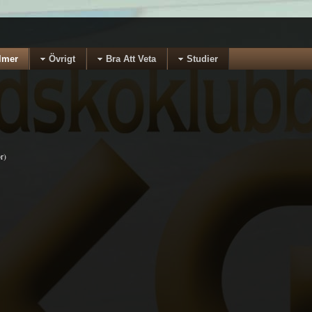
lmer
Övrigt
Bra Att Veta
Studier
r)