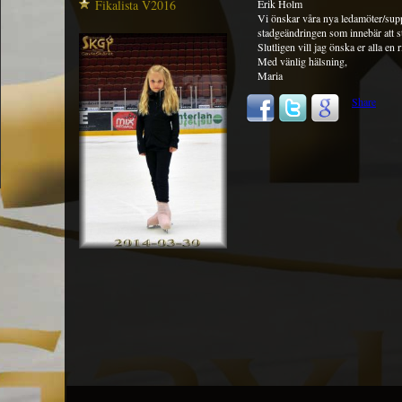
Fikalista V2016
Erik Holm
Vi önskar våra nya ledamöter/sup
stadgeändringen som innebär att st
Slutligen vill jag önska er alla en r
Med vänlig hälsning,
Maria
Share