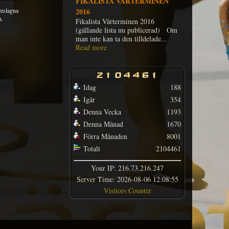
FIKALISTA VÅRTERMINEN
reslagna
2016
n.
Fikalista Vårterminen 2016
(gällande lista nu publicerad) Om
man inte kan ta den tilldelade...
Read more
Idag
188
Igår
354
Denna Vecka
1193
Denna Månad
1670
Förra Månaden
8001
Totalt
2104461
Your IP: 216.73.216.247
Server Time: 2026-08-06 12:08:55
Visitors Counter