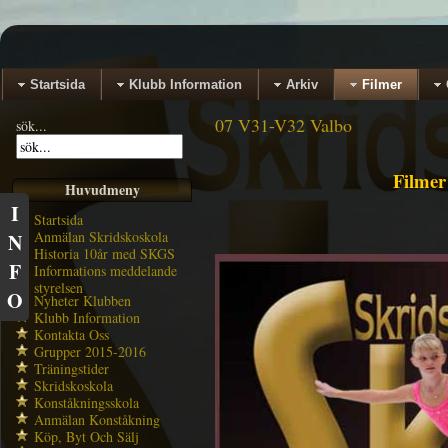
Startsida
Klubb Information
Arkiv
Filmer
07 V31-V32 Valbo
sök...
Filmer
Huvudmeny
I
Startsida
Anmälan Skridskoskola
N
Historia 10år med SKGS
F
Informations meddelande
styrelsen
O
Nyheter Klubben
Klubb Information
Kontakta Oss
Grupper 2015-2016
Träningstider
Skridskoskola
Konståkningsskola
Anmälan Konståkning
Köp, Byt Och Sälj