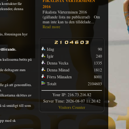
FIKALISTA HÖSTTERMINEN
 kontakter får
2015
0sekunder, denna
Fikalista Höstterminen 2015
(gällande lista nu publicerad) Om
man inte kan ta den tilldelad...
Read more
äs, föreningen hyr
rdförande.
Idag
90
Igår
240
n kulisserna bröts på
Denna Vecka
1335
ade deltagare mm
Denna Månad
1812
Förra Månaden
8001
Totalt
2104603
lle gå att genomföra.
n.
Your IP: 216.73.216.82
ålkastarna sköttes av
Server Time: 2026-08-07 11:26:42
 så smidigt till som
Visitors Counter
 upp med sk