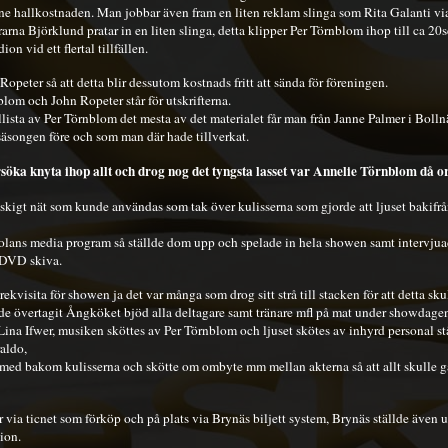
e hallkostnaden. Man jobbar även fram en liten reklam slinga som Rita Galanti via
rarna Björklund pratar in en liten slinga, detta klipper Per Törnblom ihop till ca 2
on vid ett flertal tillfällen.
Ropeter så att detta blir dessutom kostnads fritt att sända för föreningen.
blom och John Ropeter står för utskrifterna.
llista av Per Törnblom det mesta av det materialet får man från Janne Palmer i Bolln
äsongen före och som man där hade tillverkat.
örsöka knyta ihop allt och drog nog det tyngsta lasset var Annelie Törnblom då o
kigt nät som kunde användas som tak över kulisserna som gjorde att ljuset bakifrå
olans media program så ställde dom upp och spelade in hela showen samt intervju
 DVD skiva.
kvisita för showen ja det var många som drog sitt strå till stacken för att detta sku
e övertagit Ångköket bjöd alla deltagare samt tränare mfl på mat under showdage
ina Ifwer, musiken sköttes av Per Törnblom och ljuset skötes av inhyrd personal st
aldo,
med bakom kulisserna och skötte om ombyte mm mellan akterna så att allt skulle gå
r via ticnet som förköp och på plats via Brynäs biljett system, Brynäs ställde även
tion.