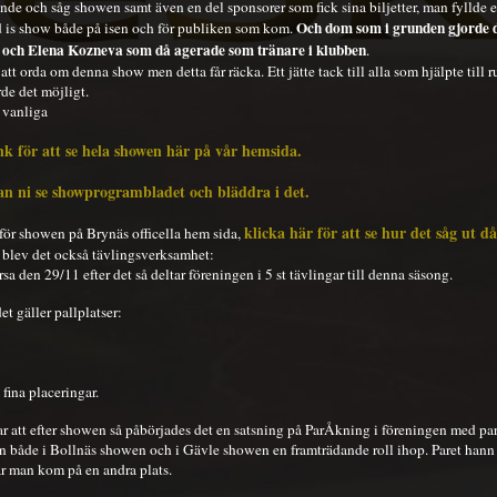
nde och såg showen samt även en del sponsorer som fick sina biljetter, man fyllde 
Och dom som i grunden gjorde d
ad is show både på isen och för publiken som kom.
a och Elena Kozneva som då agerade som tränare i klubben
.
l att orda om denna show men detta får räcka. Ett jätte tack till alla som hjälpte til
de det möjligt.
t vanliga
k för att se hela showen här på vår hemsida.
an ni se showprogrambladet och bläddra i det.
klicka här för att se hur det såg ut då
ör showen på Brynäs officella hem sida,
å blev det också tävlingsverksamhet:
sa den 29/11 efter det så deltar föreningen i 5 st tävlingar till denna säsong.
et gäller pallplatser:
 fina placeringar.
 att efter showen så påbörjades det en satsning på ParÅkning i föreningen med pa
både i Bollnäs showen och i Gävle showen en framträdande roll ihop. Paret hann 
där man kom på en andra plats.