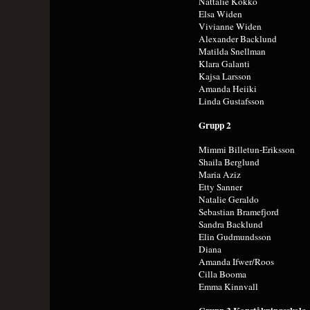
Nattalie Kokko
Elsa Widen
Vivianne Widen
Alexander Backlund
Matilda Snellman
Klara Galanti
Kajsa Larsson
Amanda Heiiki
Linda Gustafsson
Grupp 2
Mimmi Billetun-Eriksson
Shaila Berglund
Maria Aziz
Etty Sanner
Natalie Geraldo
Sebastian Bramefjord
Sandra Backlund
Elin Gudmundsson
Diana
Amanda Ifwer/Roos
Cilla Booma
Emma Kinnvall