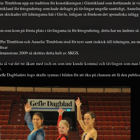
lie Törnblom upp en tradition för konståkningen i Gästrikland som fortfarande är vi
strikland för fotografering som hade deltagit på tävlingar ungefär samtidigt, Anneli
 skickades till tidningarna här i Gävle, tidigare så förekom det sporadiska inlägg 
m som kom på första plats i tävlingarna in för fotografering, detta har nu ändrats så 
r Per Törnblom och Annelie Törnblom stod för text samt inskick till tidningen, nu me
fixar
åtminstone 2009 så sköttes detta helt av SKGS.
tta så var det tre åkare med (och en som inte kunde komma) och tävlingen som man 
.
Gefle Dagbladets logo skulle synnas i bilden för att öka på chansen att få den publice