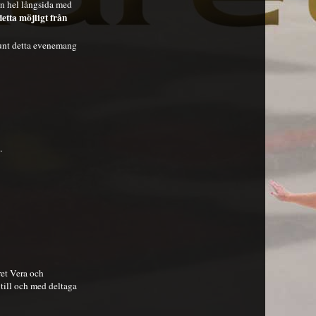
en hel långsida med
etta möjligt från
l runt detta evenemang
.
ret Vera och
till och med deltaga