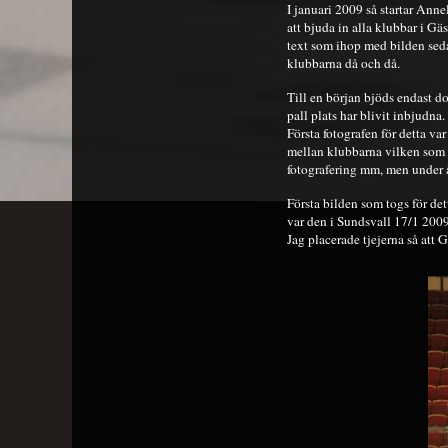
I januari 2009 så startar Anne
att bjuda in alla klubbar i Gä
text som ihop med bilden sedan
klubbarna då och då.
Till en början bjöds endast do
pall plats har blivit inbjudna.
Första fotografen för detta va
mellan klubbarna vilken som 
fotografering mm, men under 
Första bilden som togs för de
var den i Sundsvall 17/1 2009
Jag placerade tjejerna så att 