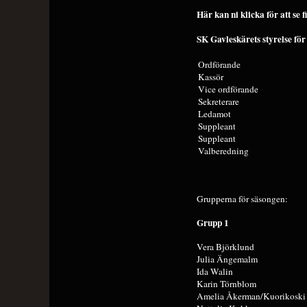
Här kan ni klicka för att se
SK Gavleskärets styrelse fö
Ordförande
Kassör
Vice ordförande
Sekreterare
Ledamot
Suppleant
Suppleant
Valberedning
Grupperna för säsongen:
Grupp 1
Vera Björklund
Julia Ängemalm
Ida Walin
Karin Törnblom
Amelia Åkerman/Kuorikoski