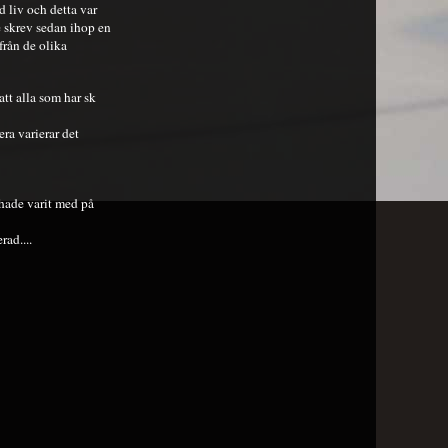
d liv och detta var
e skrev sedan ihop en
från de olika
att alla som har sk
ra varierar det
hade varit med på
rad....