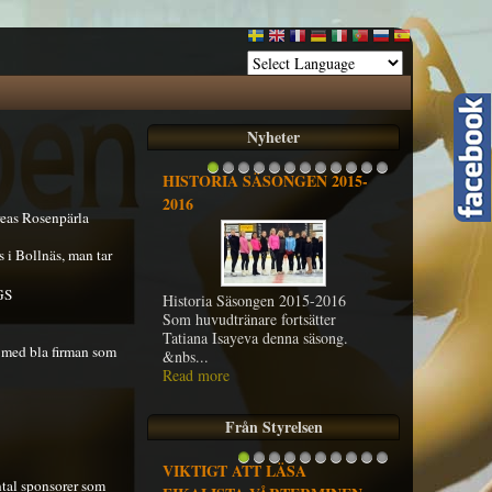
Nyheter
HISTORIA SÄSONGEN 2015-
1
2
3
4
5
6
7
8
9
10
11
12
2016
reas Rosenpärla
 i Bollnäs, man tar
KGS
Historia Säsongen 2015-2016
Som huvudtränare fortsätter
Tatiana Isayeva denna säsong.
r med bla firman som
&nbs...
Read more
Från Styrelsen
VIKTIGT ATT LÄSA
1
2
3
4
5
6
7
8
9
10
ntal sponsorer som