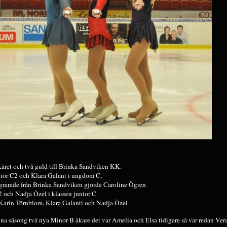
käret och två guld till Brinka Sandviken KK.
ior C2 och Klara Galant i ungdom C,
grarade från Brinka Sandviken gjorde Caroline Ögren
B2 och Nadja Özel i klassen junior C
 Karin Törnblom, Klara Galanti och Nadja Özel
na säsong två nya Minor B åkare det var Amelia och Elsa tidigare så var redan Ver