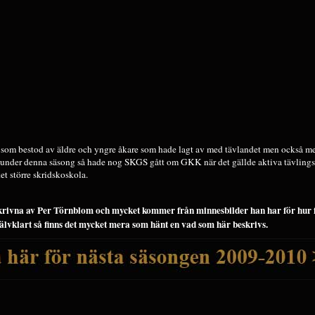
om bestod av äldre och yngre åkare som hade lagt av med tävlandet men också me
d under denna säsong så hade nog SKGS gått om GKK när det gällde aktiva tävling
t större skridskoskola.
skrivna av Per Törnblom och mycket kommer från minnesbilder han har för hur 
jälvklart så finns det mycket mera som hänt en vad som här beskrivs.