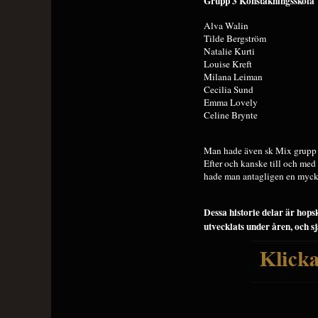
Grupp 3 Konståkningsskola
Alva Walin
Tilde Bergström
Natalie Kurti
Louise Kreft
Milana Leiman
Cecilia Sund
Emma Lovely
Celine Brynte
Man hade även sk Mix grupp s
Efter och kanske till och me
hade man antagligen en mycke
Dessa historie delar är hop
utvecklats under åren, och s