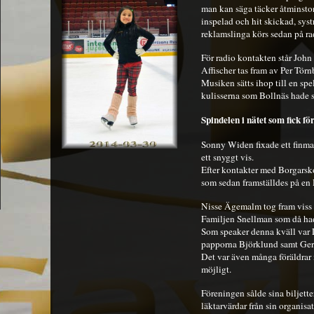
man kan säga täcker åtminston
inspelad och hit skickad, syst
reklamslinga körs sedan på radi
För radio kontakten står John 
Affischer tas fram av Per Törn
Musiken sätts ihop till en spe
kulisserna som Bollnäs hade s
Spindelen i nätet som fick f
Sonny Widen fixade ett finmas
ett snyggt vis.
Efter kontakter med Borgarsk
som sedan framställdes på en
Nisse Ägemalm tog fram viss re
Familjen Snellman som då had
Som speaker denna kväll var L
papporna Björklund samt Ger
Det var även många föräldrar 
möjligt.
Föreningen sålde sina biljette
läktarvärdar från sin organisa