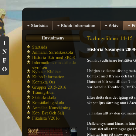
Startsida
Klubb Information
Arkiv
Fi
Tävlingsfilmer 14-15
Huvudmeny
I
Startsida
Historia Säsongen 2008
N
Anmälan Skridskoskola
Historia 10år med SKGS
F
Som huvudtränare fortsätter 
Informations meddelande
O
styrelsen
I början av denna säsong bes
Nyheter Klubben
kontakt med Brynäs och får til
Klubb Information
Datumet blir satt till den 7 
Kontakta Oss
Grupper 2015-2016
var Annelie Törnblom, Per Tö
Träningstider
Skridskoskola
Efter detta dras det igång et
Konståkningsskola
skapat ljus sättning mm i Are
Anmälan Konståkning
Köp, Byt Och Sälj
Ja nästan allt av den ordinari
Fikalista V2016
Dräkter sys samt lånas in frå
I stort sätt alla träningar gå
Man tar fram ett show program