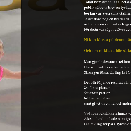
Totalt kom det ca 1000 betala
publik så detta blev en lyck
början var systrarna Galin
Ja det finns nog en hel del til
och alla som var med och gjor
För detta var något utöver de
Ni kan klicka på denna län
Och om ni klicka här så k
Man gjorde dessutom reklam f
Hur som helst så efter detta s
Säsongen första tävling är i Or
Det blir följande resultat när d
8st första platser
5st andra platser
6st tredje platser
samt givetvis en hel del andra
Vad som också kan nämnas var
Alexander dom hade nämligen 
i en tävling för par i Tyresö 