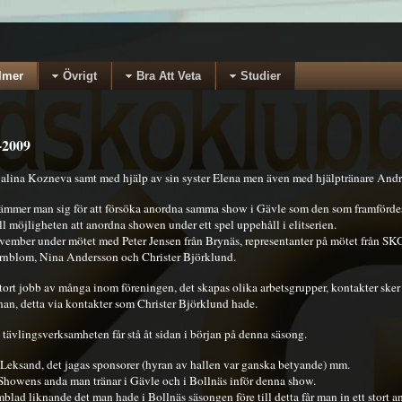
lmer
Övrigt
Bra Att Veta
Studier
-2009
Galina Kozneva samt med hjälp av sin syster Elena men även med hjälptränare And
tämmer man sig för att försöka anordna samma show i Gävle som den som framfördes
l möjligheten att anordna showen under ett spel uppehåll i elitserien.
november under mötet med Peter Jensen från Brynäs, representanter på mötet från S
rnblom, Nina Andersson och Christer Björklund.
t stort jobb av många inom föreningen, det skapas olika arbetsgrupper, kontakter ske
nan, detta via kontakter som Christer Björklund hade.
e tävlingsverksamheten får stå åt sidan i början på denna säsong.
n Leksand, det jagas sponsorer (hyran av hallen var ganska betyande) mm.
r i Showens anda man tränar i Gävle och i Bollnäs inför denna show.
blad liknande det man hade i Bollnäs säsongen före till detta får man in ett stort a