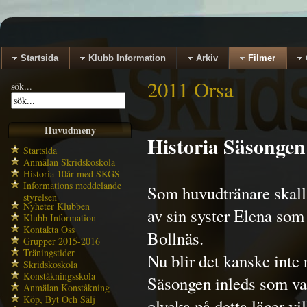
Startsida
Klubb Information
Arkiv
Filmer
2011 Orsa
sök...
Huvudmeny
Historia Säsongen
Startsida
Anmälan Skridskoskola
Historia 10år med SKGS
Informations meddelande
Som huvudtränare skall
styrelsen
Nyheter Klubben
av sin syster Elena som
Klubb Information
Kontakta Oss
Bollnäs.
Grupper 2015-2016
Träningstider
Nu blir det kanske inte r
Skridskoskola
Konståkningsskola
Säsongen inleds som van
Anmälan Konståkning
Köp, Byt Och Sälj
olycka på detta läger vi