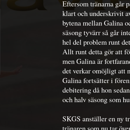
Eftersom tränarna går p
klart och underskrivit a
bytena mellan Galina oc
säsong tyvärr så går in
hel del problem runt det
Allt runt detta gör att f
men Galina är fortfaran
det verkar omöjligt att
Galina fortsätter i för
debitering då hon sedan
och halv säsong som hu
SKGS anställer en ny t
tränaren som nu tar öve