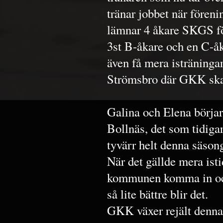
tränar jobbet när föreni
lämnar 4 åkare SKGS för
3st B-åkare och en C-åk
även få mera isträningar
Strömsbro där GKK skall
Galina och Elena börjar
Bollnäs, det som tidiga
tyvärr helt denna säson
När det gällde mera ist
kommunen komma in och
så lite bättre blir det.
GKK växer rejält denna