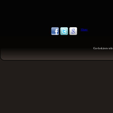
Share
Gavleskärets te