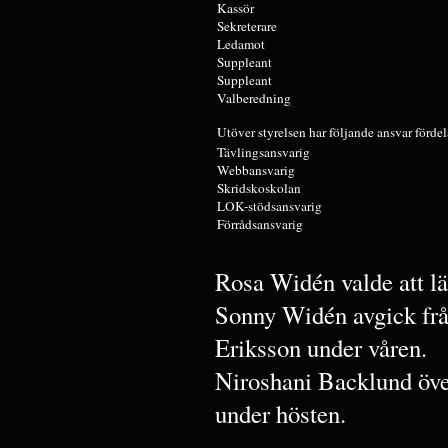
Kassör
Sekreterare
Ledamot
Suppleant
Suppleant
Valberedning
Utöver styrelsen har följande ansvar fördel
Tävlingsansvarig
Webbansvarig
Skridskoskolan
LOK-stödsansvarig
Förrådsansvarig
Rosa Widén valde att lä
Sonny Widén avgick frå
Eriksson under våren.
Niroshani Backlund över
under hösten.