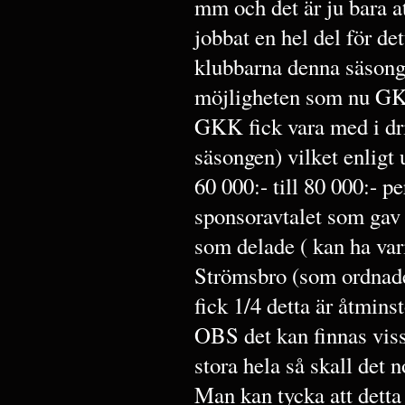
mm och det är ju bara at
jobbat en hel del för de
klubbarna denna säsong
möjligheten som nu GKK
GKK fick vara med i dri
säsongen) vilket enligt 
60 000:- till 80 000:- p
sponsoravtalet som gav
som delade ( kan ha vari
Strömsbro (som ordnade 
fick 1/4 detta är åtmins
OBS det kan finnas viss
stora hela så skall det
Man kan tycka att detta