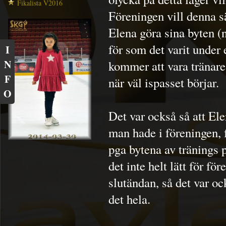
Fikalista V2016
Föreningen vill denna s
Elena göra sina byten (n
för som det varit under
I
N
kommer att vara tränare 
F
när väl ispasset börjar.
O
Det var också så att El
man hade i föreningen, 
pga bytena av tränings 
det inte helt lätt för fö
slutändan, så det var oc
det hela.