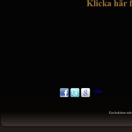
Share
Gavleskärets te