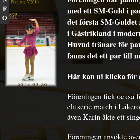
Fikalista V2016
F
med ett SM-Guld i par
O
det första SM-Guldet 
i Gästrikland i modern
Huvud tränare för par
fanns det ett par til
Här kan ni klicka för 
Föreningen fick också fö
elitserie match i Läker
även Karin åkte ett sing
Föreningen ansökte äve