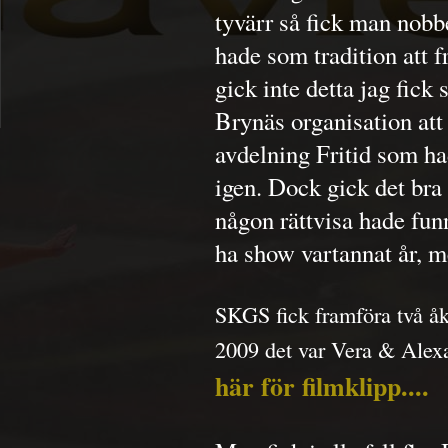
tyvärr så fick man nob
hade som tradition att 
gick inte detta jag fic
Brynäs organisation at
avdelning Fritid som ha
igen. Dock gick det bra
någon rättvisa hade fun
ha show vartannat år, m
SKGS fick framföra två å
2009 det var Vera & Alexa
här för filmklipp....