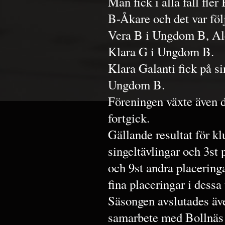
Man fick i alla fall fle
B-Åkare och det var föl
Vera B i Ungdom B, Al
Klara G i Ungdom B.
Klara Galanti fick på s
Ungdom B.
Föreningen växte även 
fortgick.
Gällande resultat för k
singeltävlingar och 3st p
och 9st andra placering
fina placeringar i dessa 
Säsongen avslutades äve
samarbete med Bollnäs 