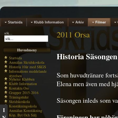
Startsida
Klubb Information
Arkiv
Filmer
2011 Orsa
sök...
Huvudmeny
Historia Säsongen
Startsida
Anmälan Skridskoskola
Historia 10år med SKGS
Informations meddelande
Som huvudtränare fortsä
styrelsen
Nyheter Klubben
Elena men även med hjä
Klubb Information
Kontakta Oss
Grupper 2015-2016
Träningstider
Säsongen inleds som van
Skridskoskola
Konståkningsskola
I
Anmälan Konståkning
Köp, Byt Och Sälj
Föreningen har påbörj
N