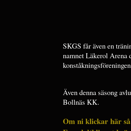
SKGS får även en träni
namnet Läkerol Arena d
konståkningsföreningen
Även denna säsong avlu
Bollnäs KK.
Om ni klickar här så 