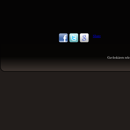
Share
Gavleskärets te