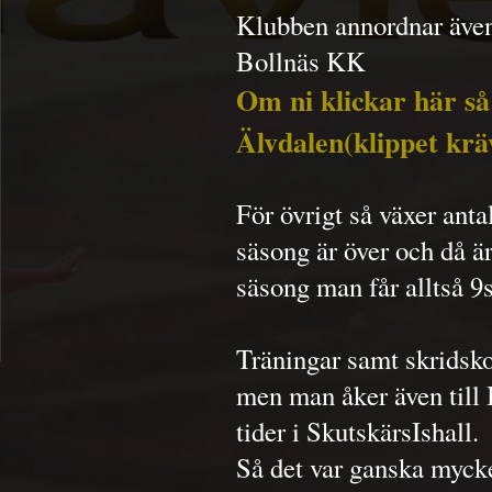
Klubben annordnar även
Bollnäs KK
Om ni klickar här så 
Älvdalen(klippet kräv
För övrigt så växer anta
säsong är över och då ä
säsong man får alltså 9
Träningar samt skridsko
men man åker även till 
tider i SkutskärsIshall.
Så det var ganska mycket