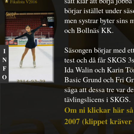
sätt klar att börja jobb
Fikalista V2016
börjar istället under s
men systrar byter sins 
och Bollnäs KK.
Säsongen börjar med ett
I
test och då får SKGS 3s
N
F
Ida Walin och Karin Tör
O
Basic Grund och Fri Gr
säga att dessa tre var d
tävlingslicens i SKGS.
Om ni klickar här så
2007 (klippet kräver 