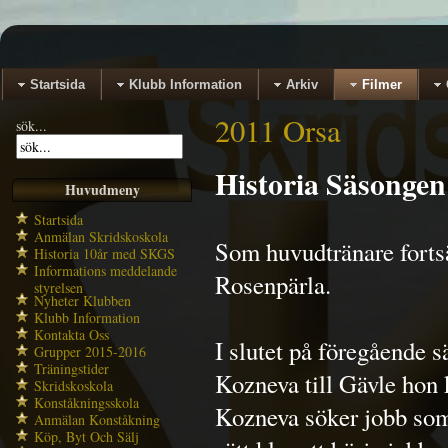
Startsida
Klubb Information
Arkiv
Filmer
2011 Orsa
sök...
Historia Säsongen
Huvudmeny
Startsida
Anmälan Skridskoskola
Som huvudtränare forts
Historia 10år med SKGS
Informations meddelande
Rosenpärla.
styrelsen
Nyheter Klubben
Klubb Information
Kontakta Oss
I slutet på föregående 
Grupper 2015-2016
Träningstider
Kozneva till Gävle hon 
Skridskoskola
Konståkningsskola
Kozneva söker jobb som 
Anmälan Konståkning
Köp, Byt Och Sälj