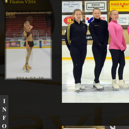
Fikalista V2016
I
N
F
O