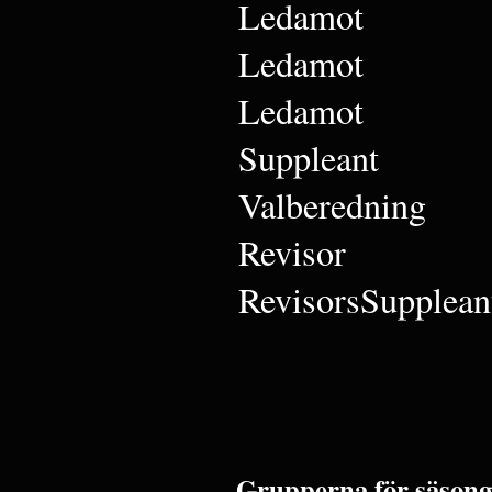
Ledamot
Ledamot
Ledamot
Suppleant
Valberedning
Revisor
RevisorsSupplean
Grupperna för säsong