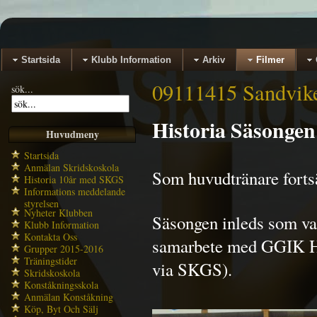
Startsida
Klubb Information
Arkiv
Filmer
09111415 Sandvik
sök...
Historia Säsongen
Huvudmeny
Startsida
Anmälan Skridskoskola
Som huvudtränare fortsä
Historia 10år med SKGS
Informations meddelande
styrelsen
Nyheter Klubben
Säsongen inleds som van
Klubb Information
Kontakta Oss
samarbete med GGIK Ho
Grupper 2015-2016
Träningstider
via SKGS).
Skridskoskola
Konståkningsskola
Anmälan Konståkning
Köp, Byt Och Sälj