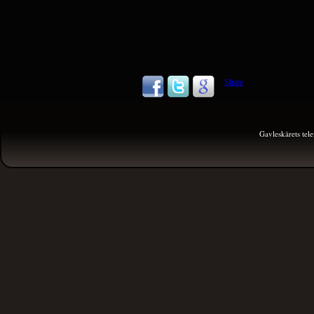
Share
Gavleskärets te