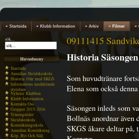
Startsida
Klubb Information
Arkiv
Filmer
09111415 Sandvik
sök...
Historia Säsongen
Huvudmeny
Startsida
Anmälan Skridskoskola
Som huvudtränare fortsä
Historia 10år med SKGS
Informations meddelande
Elena som också denna s
styrelsen
Nyheter Klubben
Klubb Information
Kontakta Oss
Säsongen inleds som van
Grupper 2015-2016
Träningstider
Bollnäs anordnar även d
Skridskoskola
Konståkningsskola
SKGS åkare deltar på, t
Anmälan Konståkning
Köp, Byt Och Sälj
Kozneva.