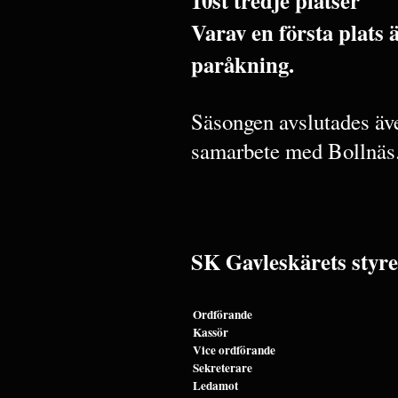
10st tredje platser
Varav en första plats
paråkning.
Säsongen avslutades äve
samarbete med Bollnäs
SK Gavleskärets styre
Ordförande
Kassör
Vice ordförande
Sekreterare
Ledamot