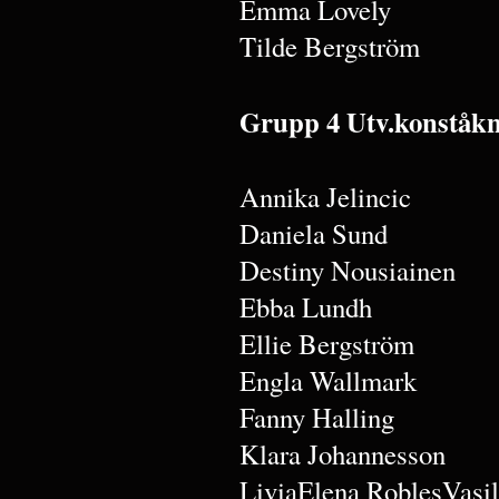
Emma Lovely
Tilde Bergström
Grupp 4 Utv.konståkn
Annika Jelincic
Daniela Sund
Destiny Nousiainen
Ebba Lundh
Ellie Bergström
Engla Wallmark
Fanny Halling
Klara Johannesson
LiviaElena RoblesVasil