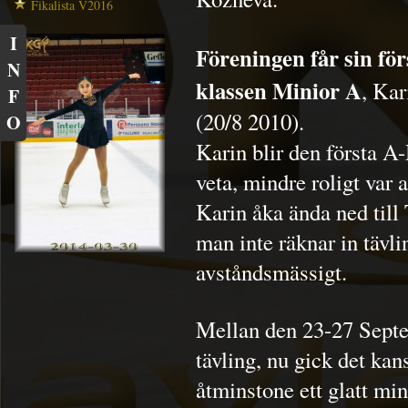
Fikalista V2016
I
Föreningen får sin fö
N
klassen Minior A
, Kar
F
(20/8 2010).
O
Karin blir den första A-
veta, mindre roligt var a
Karin åka ända ned till 
man inte räknar in tävli
avståndsmässigt.
Mellan den 23-27 Septe
tävling, nu gick det kan
åtminstone ett glatt min