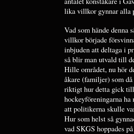
antalet konståkare i Gä
lika villkor gynnar alla 
Vad som hände denna sä
villkor började försvin
inbjuden att deltaga i p
så blir man utvald till 
Hille området, nu hör d
åkare (familjer) som d
riktigt hur detta gick til
hockeyföreningarna ha m
att politikerna skulle v
Hur som helst så gynn
vad SKGS hoppades på i s