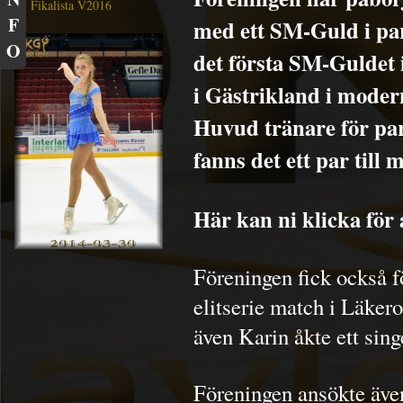
Fikalista V2016
F
med ett SM-Guld i par
O
det första SM-Guldet 
i Gästrikland i modern
Huvud tränare för par
fanns det ett par til
Här kan ni klicka för 
Föreningen fick också fö
elitserie match i Läker
även Karin åkte ett sing
Föreningen ansökte äve