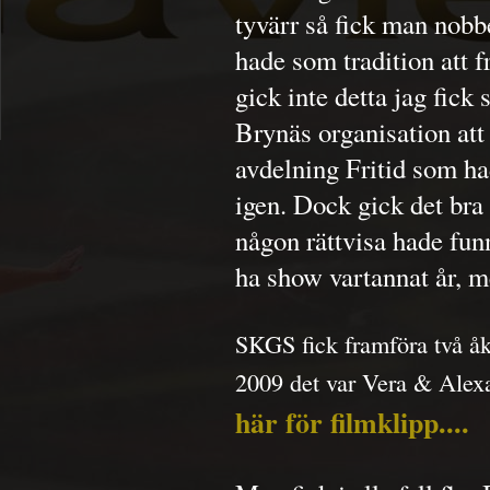
tyvärr så fick man nob
hade som tradition att 
gick inte detta jag fic
Brynäs organisation at
avdelning Fritid som ha
igen. Dock gick det bra
någon rättvisa hade fun
ha show vartannat år, m
SKGS fick framföra två å
2009 det var Vera & Alexa
här för filmklipp....