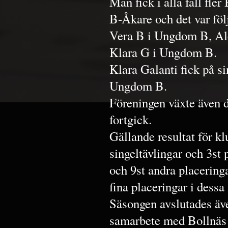
Man fick i alla fall fle
B-Åkare och det var föl
Vera B i Ungdom B, Al
Klara G i Ungdom B.
Klara Galanti fick på s
Ungdom B.
Föreningen växte även 
fortgick.
Gällande resultat för k
singeltävlingar och 3st p
och 9st andra placering
fina placeringar i dessa 
Säsongen avslutades äve
samarbete med Bollnäs 