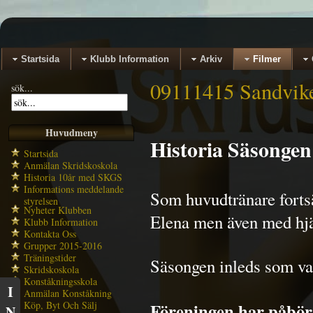
Startsida
Klubb Information
Arkiv
Filmer
09111415 Sandvik
sök...
Huvudmeny
Historia Säsongen
Startsida
Anmälan Skridskoskola
Historia 10år med SKGS
Informations meddelande
Som huvudtränare fortsä
styrelsen
Nyheter Klubben
Elena men även med hjä
Klubb Information
Kontakta Oss
Grupper 2015-2016
Träningstider
Säsongen inleds som van
Skridskoskola
Konståkningsskola
I
Anmälan Konståkning
Köp, Byt Och Sälj
Föreningen har påbörj
N