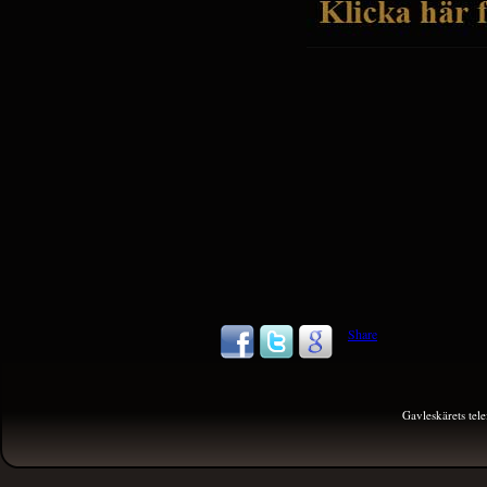
Share
Gavleskärets te