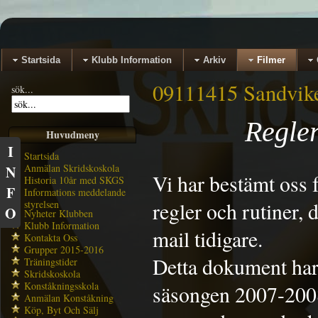
Startsida
Klubb Information
Arkiv
Filmer
09111415 Sandvik
sök...
Regler
Huvudmeny
I
Startsida
Anmälan Skridskoskola
N
Vi har bestämt oss 
Historia 10år med SKGS
F
Informations meddelande
styrelsen
regler och rutiner,
O
Nyheter Klubben
Klubb Information
mail tidigare.
Kontakta Oss
Grupper 2015-2016
Detta dokument har
Träningstider
Skridskoskola
Konståkningsskola
säsongen 2007-2008
Anmälan Konståkning
Köp, Byt Och Sälj