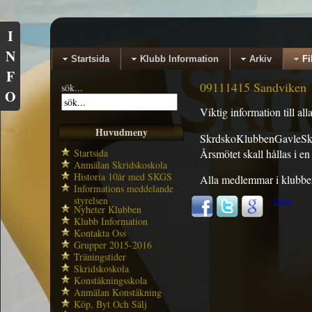
I
N
Startsida
Klubb Information
Arkiv
Fi
F
09111415 Sandviken
sök...
O
Viktig information till 
Huvudmeny
SkrdskoKlubbenGavleSkä
Startsida
Årsmötet skall hållas i en 
Anmälan Skridskoskola
Historia 10år med SKGS
Alla medlemmar i klubben
Informations meddelande
styrelsen
Share
Nyheter Klubben
Klubb Information
Kontakta Oss
Grupper 2015-2016
Träningstider
Skridskoskola
Konståkningsskola
Anmälan Konståkning
Köp, Byt Och Sälj