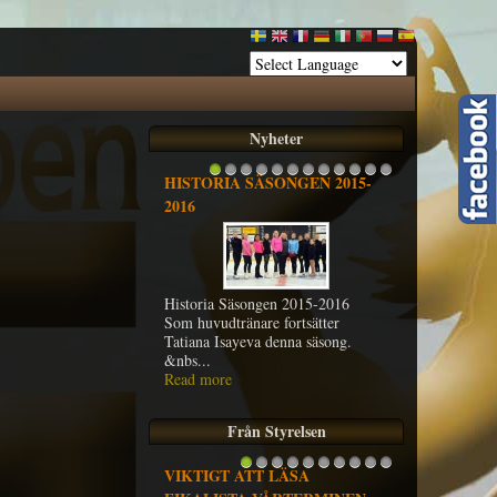
Nyheter
HISTORIA SÄSONGEN 2015-
1
2
3
4
5
6
7
8
9
10
11
12
2016
Historia Säsongen 2015-2016
Som huvudtränare fortsätter
Tatiana Isayeva denna säsong.
&nbs...
Read more
Från Styrelsen
VIKTIGT ATT LÄSA
1
2
3
4
5
6
7
8
9
10