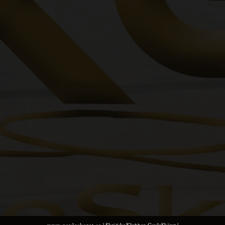
www.gavleskaret.se
| SkridskoKlubben GavleSkäret |