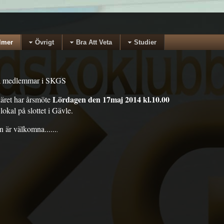
lmer
Övrigt
Bra Att Veta
Studier
alla medlemmar i SKGS
Lördagen den 17maj 2014 kl.10.00
ret har årsmöte
lokal på slottet i Gävle.
 är välkomna......
.