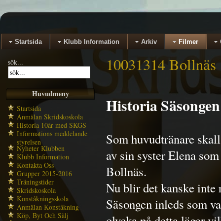
Startsida
Klubb Information
Arkiv
Filmer
10031314 Bollnäs
sök...
Huvudmeny
Historia Säsongen
Startsida
Anmälan Skridskoskola
Historia 10år med SKGS
Informations meddelande
Som huvudtränare skall
styrelsen
Nyheter Klubben
av sin syster Elena som
Klubb Information
Kontakta Oss
Bollnäs.
Grupper 2015-2016
Träningstider
Nu blir det kanske inte r
Skridskoskola
Konståkningsskola
Säsongen inleds som van
Anmälan Konståkning
Köp, Byt Och Sälj
olycka på detta läger vi