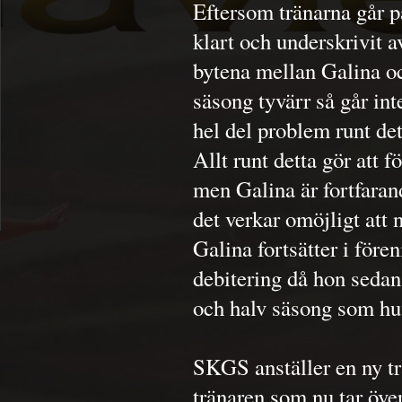
Eftersom tränarna går p
klart och underskrivit a
bytena mellan Galina oc
säsong tyvärr så går in
hel del problem runt det
Allt runt detta gör att f
men Galina är fortfaran
det verkar omöjligt att
Galina fortsätter i för
debitering då hon sedan
och halv säsong som hu
SKGS anställer en ny t
tränaren som nu tar öve