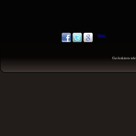
Share
Gavleskärets te