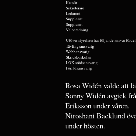
Kassör
Sekreterare
Ledamot
Suppleant
Suppleant
Valberedning
Utöver styrelsen har följande ansvar fördel
Tävlingsansvarig
Webbansvarig
Skridskoskolan
LOK-stödsansvarig
Förrådsansvarig
Rosa Widén valde att lä
Sonny Widén avgick frå
Eriksson under våren.
Niroshani Backlund över
under hösten.