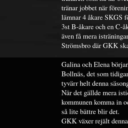
tränar jobbet när föreni
lämnar 4 åkare SKGS för
3st B-åkare och en C-åk
även få mera isträningar
Strömsbro där GKK skall
Galina och Elena börjar
Bollnäs, det som tidiga
tyvärr helt denna säson
När det gällde mera ist
kommunen komma in och
så lite bättre blir det.
GKK växer rejält denna