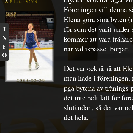
Fikalista V2016
Föreningen vill denna s
Elena göra sina byten (n
för som det varit under
I
N
kommer att vara tränare 
F
när väl ispasset börjar.
O
Det var också så att El
man hade i föreningen, 
pga bytena av tränings 
det inte helt lätt för fö
slutändan, så det var oc
det hela.