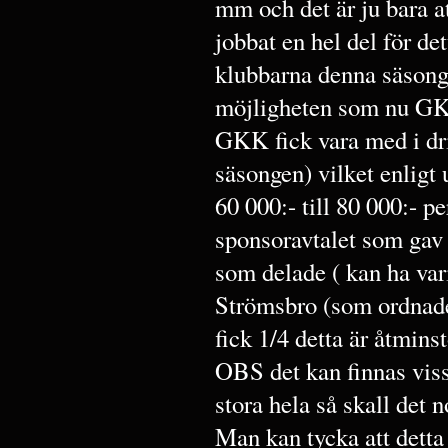
mm och det är ju bara at
jobbat en hel del för de
klubbarna denna säsong
möjligheten som nu GKK
GKK fick vara med i dri
säsongen) vilket enligt 
60 000:- till 80 000:- p
sponsoravtalet som gav
som delade ( kan ha vari
Strömsbro (som ordnade 
fick 1/4 detta är åtmins
OBS det kan finnas viss
stora hela så skall det
Man kan tycka att detta