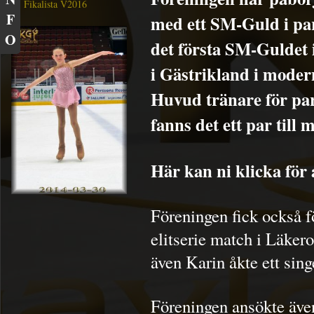
Fikalista V2016
F
med ett SM-Guld i par
O
det första SM-Guldet 
i Gästrikland i modern
Huvud tränare för par
fanns det ett par til
Här kan ni klicka för 
Föreningen fick också fö
elitserie match i Läker
även Karin åkte ett sing
Föreningen ansökte äve