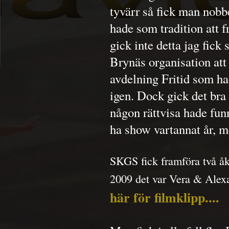
tyvärr så fick man nob
hade som tradition att 
gick inte detta jag fic
Brynäs organisation at
avdelning Fritid som ha
igen. Dock gick det bra
någon rättvisa hade fun
ha show vartannat år, m
SKGS fick framföra två å
2009 det var Vera & Alexa
här för filmklipp....