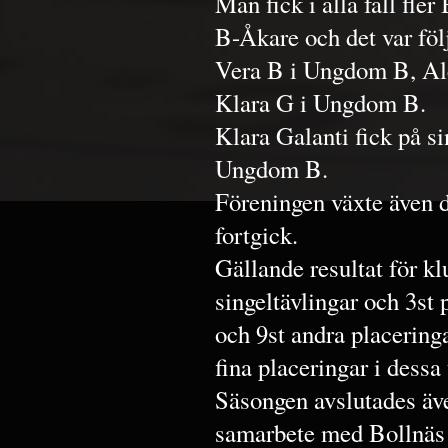
Man fick i alla fall fle
B-Åkare och det var föl
Vera B i Ungdom B, Al
Klara G i Ungdom B.
Klara Galanti fick på s
Ungdom B.
Föreningen växte även 
fortgick.
Gällande resultat för k
singeltävlingar och 3st p
och 9st andra placering
fina placeringar i dessa 
Säsongen avslutades äve
samarbete med Bollnäs 