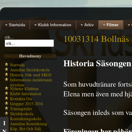
Startsida
Klubb Information
Arkiv
Filmer
10031314 Bollnäs
sök...
Huvudmeny
Historia Säsongen
Startsida
Anmälan Skridskoskola
Historia 10år med SKGS
Informations meddelande
Som huvudtränare fortsä
styrelsen
Nyheter Klubben
Elena men även med hjä
Klubb Information
Kontakta Oss
Grupper 2015-2016
Träningstider
Säsongen inleds som van
Skridskoskola
Konståkningsskola
I
Anmälan Konståkning
Köp, Byt Och Sälj
Föreningen har påbörj
N