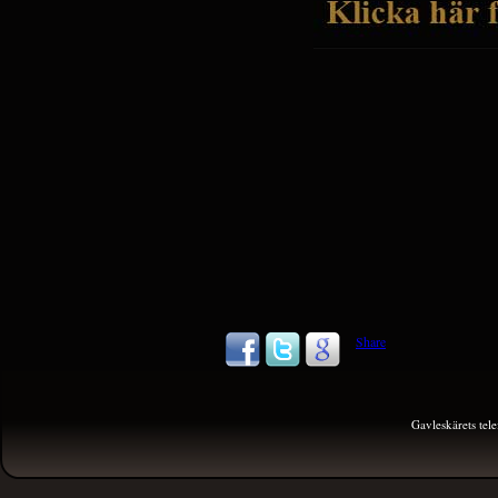
Share
Gavleskärets te