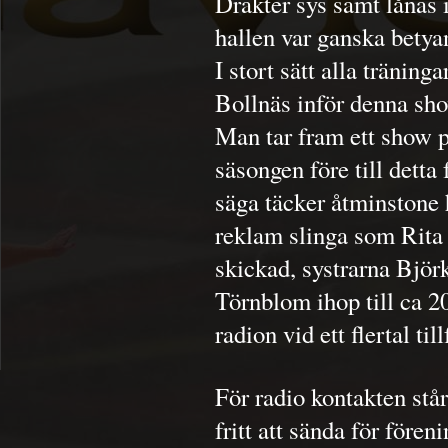
Dräkter sys samt lånas 
hallen var ganska bety
I stort sätt alla tränin
Bollnäs inför denna sh
Man tar fram ett show 
säsongen före till detta
säga täcker åtminstone 
reklam slinga som Rita 
skickad, systrarna Björk
Törnblom ihop till ca 2
radion vid ett flertal till
För radio kontakten stå
fritt att sända för fören