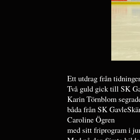
Ett utdrag från tidninge
Två guld gick till SK G
Karin Törnblom segrade
båda från SK GavleSkär
Caroline Ögren
med sitt friprogram i j