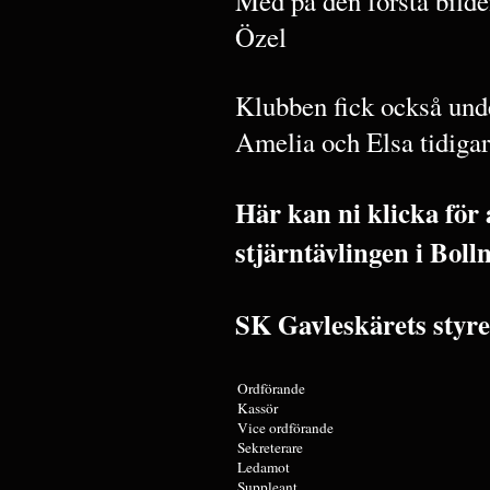
Med på den första bild
Özel
Klubben fick också und
Amelia och Elsa tidigar
Här kan ni klicka för 
stjärntävlingen i Boll
SK Gavleskärets styre
Ordförande
Kassör
Vice ordförande
Sekreterare
Ledamot
Suppleant