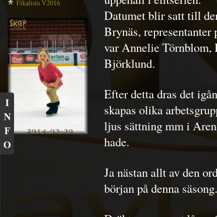
Fikalista V2016
Datumet blir satt till 
Brynäs, representanter
var Annelie Törnblom, 
Björklund.
Efter detta dras det igå
I
skapas olika arbetsgrup
N
ljus sättning mm i Aren
F
hade.
O
Ja nästan allt av den or
början på denna säsong