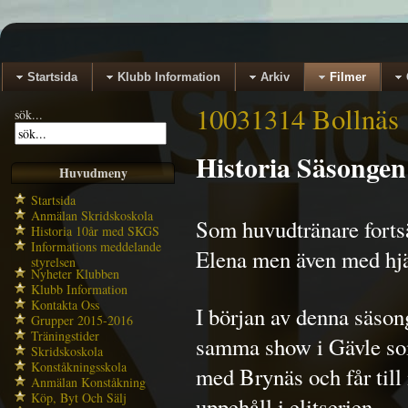
Startsida
Klubb Information
Arkiv
Filmer
10031314 Bollnäs
sök...
Historia Säsongen
Huvudmeny
Startsida
Anmälan Skridskoskola
Som huvudtränare fortsä
Historia 10år med SKGS
Informations meddelande
Elena men även med hjä
styrelsen
Nyheter Klubben
Klubb Information
Kontakta Oss
I början av denna säson
Grupper 2015-2016
Träningstider
samma show i Gävle som
Skridskoskola
Konståkningsskola
med Brynäs och får till
Anmälan Konståkning
Köp, Byt Och Sälj
uppehåll i elitserien.