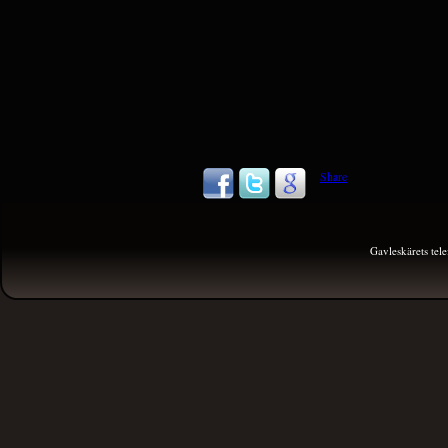
Share
Gavleskärets te