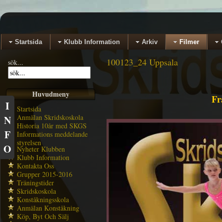
Startsida
Klubb Information
Arkiv
Filmer
100123_24 Uppsala
sök...
Huvudmeny
Fr
I
Startsida
Anmälan Skridskoskola
N
Historia 10år med SKGS
F
Informations meddelande
styrelsen
O
Nyheter Klubben
Klubb Information
Kontakta Oss
Grupper 2015-2016
Träningstider
Skridskoskola
Konståkningsskola
Anmälan Konståkning
Köp, Byt Och Sälj