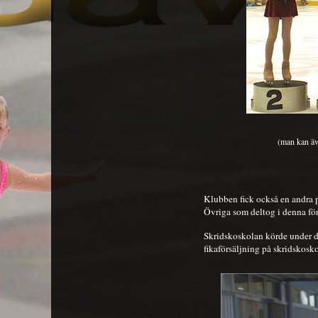
(man kan äv
Klubben fick också en andra 
Övriga som deltog i denna för
Skridskoskolan körde under d
fikaförsäljning på skridskosko