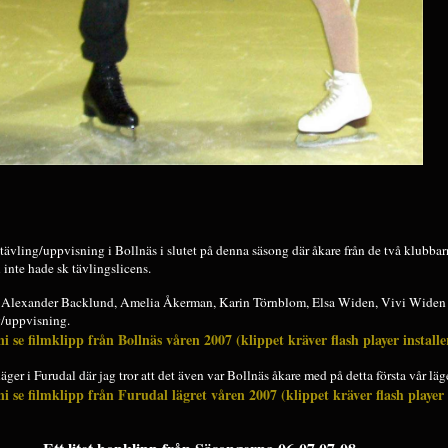
tävling/uppvisning i Bollnäs i slutet på denna säsong där åkare från de två klubba
inte hade sk tävlingslicens.
, Alexander Backlund, Amelia Åkerman, Karin Törnblom, Elsa Widen, Vivi Widen 
g/uppvisning.
i se filmklipp från Bollnäs våren 2007 (klippet kräver flash player install
ger i Furudal där jag tror att det även var Bollnäs åkare med på detta första vår läge
i se filmklipp från Furudal lägret våren 2007 (klippet kräver flash player 