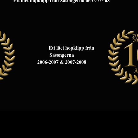
Ett litet hopklipp från Säsongerna 06-07 07-08
Ett litet hopklipp från
Säsongerna
2006-2007 & 2007-2008