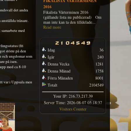
FIKALISTA HÖSTTERMINEN
2015
undsvall det andra
Fikalista Höstterminen 2015
(gällande lista nu publicerad) Om
anställda tränare.
man inte kan ta den tilldelad...
Read more
t samarbete med
ingsstatus (fri
Idag
36
ot större på den
arn och ungdomar som
Igår
240
are på isen.
Denna Vecka
1281
rupp med ca 8-10
Denna Månad
1758
Förra Månaden
8001
att var i Uppsala men
Totalt
2104549
Your IP: 216.73.217.39
Server Time: 2026-08-07 05:18:37
Visitors Counter