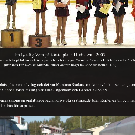
En lycklig Vera på första plats
i Hudiksvall 2007
en se Julia på bilden 3a från höger och 2a från höger Cornelia Callenmark då tävlande för GK
(men man kan även se Amanda Palmer 4a från höger tävlande för Bollnäs KK)
plats på samma tävling och det var Montana Sholars som kom två i klassen Ungdo
 klubben första tävling var Julia Ängemalm och Gabriella Sholars.
enna säsong en omfattande reklamdrive bla så stripeade John Ropter en bil och m
lan från förtsa passet.