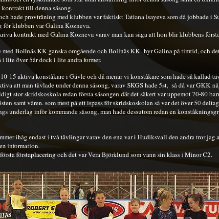
 kontrakt till denna säsong.
 och hade provträning med klubben var faktiskt Tatiana Isayeva som då jobbade i S
g för klubben var Galina Kozneva.
 skriva kontrakt med Galina Kozneva varav man kan säga att hon blir klubbens första 
te med Bollnäs KK ganska omgående och Bollnäs KK hyr Galina på timtid, och de
 lite över 5år dock i lite andra former.
 10-15 aktiva konståkare i Gävle och då menar vi konståkare som hade så kallad tävl
ktiva att man tävlade under denna säsong, varav SKGS hade 5st, så då var GKK någ
digt stor skridskoskola redan första säsongen där det säkert var uppemot 70-80 b
östen samt våren. som mest på ett ispass för skridskoskolan så var det över 50 deltag
terings underlag inför kommande säsong, man hade dessutom redan en konståkningsg
mer ihåg endast i två tävlingar varav den ena var i Hudiksvall den andra tror jag 
gen information.
 första förstaplacering och det var Vera Björklund som vann sin klass i Minor C2.