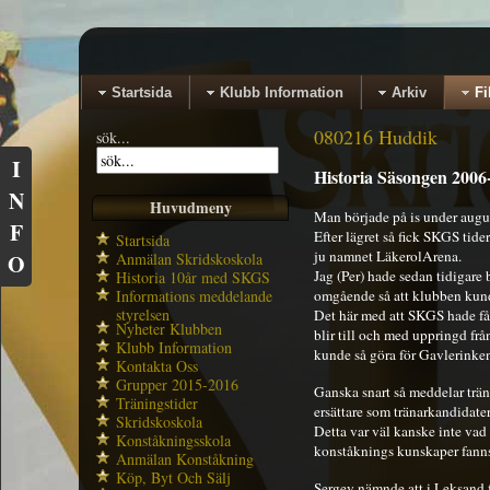
Startsida
Klubb Information
Arkiv
Fi
080216 Huddik
sök...
I
Historia Säsongen 2006
N
Huvudmeny
Man började på is under augu
F
Efter lägret så fick SKGS tider
Startsida
ju namnet LäkerolArena.
Anmälan Skridskoskola
O
Jag (Per) hade sedan tidigare
Historia 10år med SKGS
Informations meddelande
omgående så att klubben kunde
styrelsen
Det här med att SKGS hade fåt
Nyheter Klubben
blir till och med uppringd fr
Klubb Information
kunde så göra för Gavlerinken
Kontakta Oss
Grupper 2015-2016
Ganska snart så meddelar trän
Träningstider
ersättare som tränarkandidater
Skridskoskola
Detta var väl kanske inte vad 
Konståkningsskola
konståknings kunskaper fanns 
Anmälan Konståkning
Köp, Byt Och Sälj
Sergey nämnde att i Leksand f