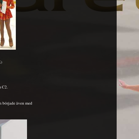
K)
m C2.
an började även med