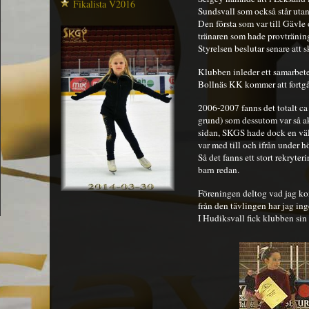
Fikalista V2016
Sundsvall som också står utan
Den första som var till Gävle
tränaren som hade provtränin
Styrelsen beslutar senare att
Klubben inleder ett samarbe
Bollnäs KK kommer att fortgå i
2006-2007 fanns det totalt ca
grund) som dessutom var så a
sidan, SKGS hade dock en väl
var med till och ifrån under h
Så det fanns ett stort rekry
barn redan.
Föreningen deltog vad jag kom
från den tävlingen har jag in
I Hudiksvall fick klubben sin