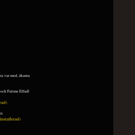
rna var med, åkarna
och Fatime Elfadl
erad)
r.
installerad)