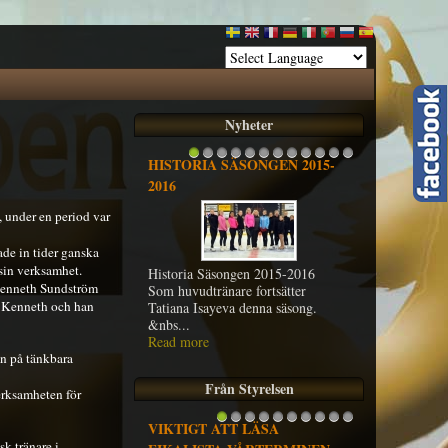
Nyheter
HISTORIA SÄSONGEN 2015-
1
2
3
4
5
6
7
8
9
10
11
12
2016
a, under en period var
de in tider ganska
sin verksamhet.
Historia Säsongen 2015-2016
 Kenneth Sundström
Som huvudtränare fortsätter
ar Kenneth och han
Tatiana Isayeva denna säsong.
&nbs...
Read more
mn på tänkbara
Från Styrelsen
verksamheten för
VIKTIGT ATT LÄSA
1
2
3
4
5
6
7
8
9
10
k tränare i