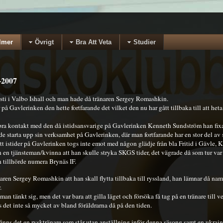
lmer
Övrigt
Bra Att Veta
Studier
-2007
sti i Valbo Ishall och man hade då tränaren Sergey Romashkin.
 på Gavlerinken den hette fortfarande det vilket den nu har gått tillbaka till att het
 bra kontakt med den då istidsansvarige på Gavlerinken Kenneth Sundström han fixa
 starta upp sin verksamhet på Gavlerinken, där man fortfarande har en stor del av 
t istider på Gavlerinken togs inte emot med någon glädje från bla Fritid i Gävle,
ån en tjänsteman/kvinna att han skulle stryka SKGS tider, det vägrade då som tur v
 tillhörde numera Brynäs IF.
aren Sergey Romashkin att han skall flytta tillbaka till ryssland, han lämnar då na
.
man tänkt sig, men det var bara att gilla läget och försöka få tag på en tränare till 
det inte så mycket av bland föräldrarna då på den tiden.
inns det en rysktränare som står utan anställning inför denna säsong samt en ukrains