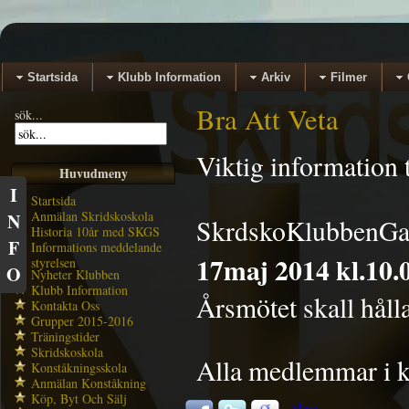
Startsida
Klubb Information
Arkiv
Filmer
Bra Att Veta
sök...
Viktig information
Huvudmeny
I
Startsida
Anmälan Skridskoskola
N
SkrdskoKlubbenGav
Historia 10år med SKGS
F
Informations meddelande
17maj 2014 kl.10.
styrelsen
O
Nyheter Klubben
Klubb Information
Årsmötet skall hållas
Kontakta Oss
Grupper 2015-2016
Träningstider
Skridskoskola
Alla medlemmar i kl
Konståkningsskola
Anmälan Konståkning
Köp, Byt Och Sälj
Share