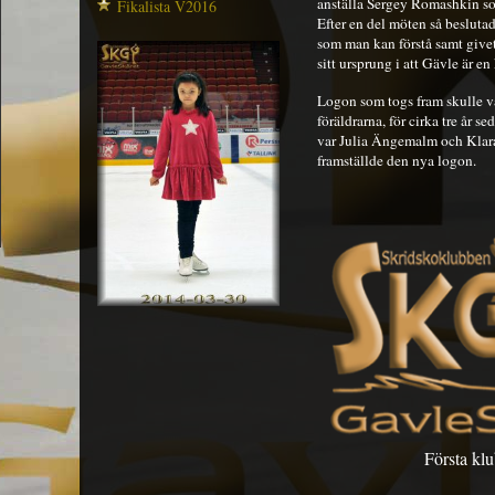
anställa Sergey Romashkin so
Fikalista V2016
Efter en del möten så besluta
som man kan förstå samt givet
sitt ursprung i att Gävle är en
Logon som togs fram skulle v
föräldrarna, för cirka tre år
var Julia Ängemalm och Klara
framställde den nya logon.
Första kl