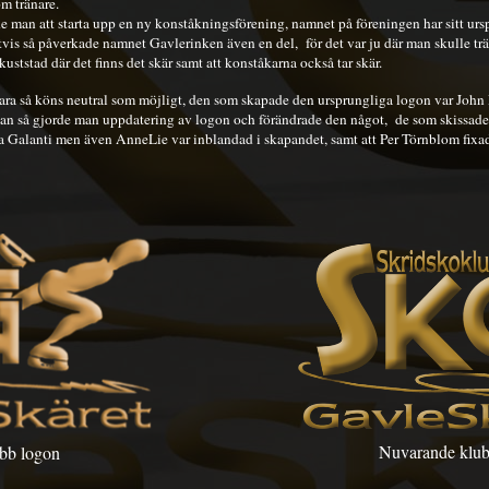
m tränare.
de man att starta upp en ny konståkningsförening, namnet på föreningen har sitt ur
vis så påverkade namnet Gavlerinken även en del, för det var ju där man skulle trän
 kuststad där det finns det skär samt att konståkarna också tar skär.
ara så köns neutral som möjligt, den som skapade den ursprungliga logon var John
 sedan så gjorde man uppdatering av logon och förändrade den något,
de som skissade
 Galanti men även AnneLie var inblandad i skapandet, samt att Per Törnblom fixade
Nuvarande klub
ubb logon