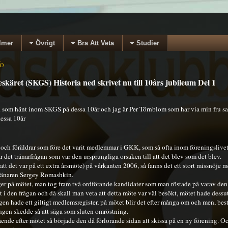
lmer
Övrigt
Bra Att Veta
Studier
fo
käret (SKGS) Historia ned skrivet nu till 10års jubileum Del 1
d som hänt inom SKGS på dessa 10år och jag är Per Törnblom som har via min fru sa
dessa 10år
och föräldrar som före det varit medlemmar i GKK, som så ofta inom föreningslivet 
ar det tränarfrågan som var den ursprungliga orsaken till att det blev som det blev.
att det var på ett extra årsmöte) på vårkanten 2006, så fanns det ett stort missnöj
tränaren Sergey Romashkin.
er på mötet, man tog fram två ordförande kandidater som man röstade på varav den e
et i den frågan och då skall man veta att detta möte var väl besökt, mötet hade dess
ingen hade ett giltigt medlemsregister, på mötet blir det efter många om och men, best
ningen skedde så att säga som sluten omröstning.
nde efter mötet så började den då förlorande sidan att skissa på en ny förening. O