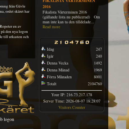
FIKALISTA VÅRTERMINEN
sprung från Gävle
2016
a, ordet skäret har
Fikalista Vårterminen 2016
(gällande lista nu publicerad) Om
man inte kan ta den tilldelade...
 Ropeter en av
Read more
 på den nya logon
 till utkasten och
Idag
247
Igår
240
Denna Vecka
1492
Denna Månad
1969
Förra Månaden
8001
Totalt
2104760
Your IP: 216.73.217.178
Server Time: 2026-08-07 18:28:07
Visitors Counter
b logon