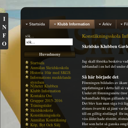
I
Startsida
Klubb Information
Arkiv
Fi
N
F
Konståkningsskola In
sök...
O
Skridsko Klubben Gavles
Huvudmeny
Jag skall försöka beskriva va
Startsida
inblandad i en hel del under 
Anmälan Skridskoskola
Historia 10år med SKGS
Så här började det
Informations meddelande
:
styrelsen
Föreningen bildades av åkare 
Nyheter Klubben
uppfattningar i detta fall så v
Klubb Information
Under ett föreningsmöte (tror 
Kontakta Oss
behandlade frågan gällande 
Grupper 2015-2016
Det blev kan man säga två läg
Träningstider
rösters övervikt så jämt var d
Skridskoskola
till en gilltig röstlängd för 
Konståkningsskola
viss ålder hade rösträtt, röst
Anmälan Konståkning
Hur som helst så ganska omgåe
Köp, Byt Och Sälj