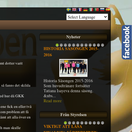
Nyheter
HISTORIA SÄSONGEN 2015-
1
2
3
4
5
6
7
8
9
10
11
12
2016
mt dotter varit
Historia Säsongen 2015-2016
så fanns det skilda
Som huvudtränare fortsätter
Tatiana Isayeva denna säsong.
&nbs...
e med hur då GKK
Read more
ne fick en eller två
utom problem att få
Från Styrelsen
ämt att alla över en
VIKTIGT ATT LÄSA
1
2
3
4
5
6
7
8
9
10
ch man skulle