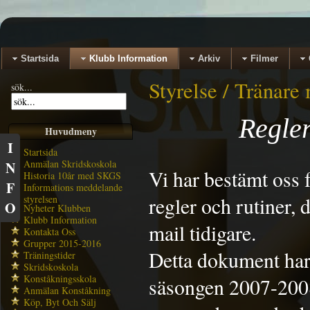
Startsida
Klubb Information
Arkiv
Filmer
Styrelse / Tränar
sök...
Regler
Huvudmeny
I
Startsida
Anmälan Skridskoskola
N
Vi har bestämt oss 
Historia 10år med SKGS
F
Informations meddelande
styrelsen
regler och rutiner,
O
Nyheter Klubben
Klubb Information
mail tidigare.
Kontakta Oss
Grupper 2015-2016
Detta dokument har
Träningstider
Skridskoskola
Konståkningsskola
säsongen 2007-2008
Anmälan Konståkning
Köp, Byt Och Sälj