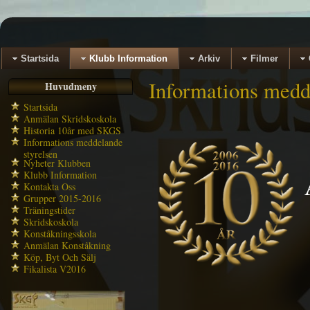
Startsida
Klubb Information
Arkiv
Filmer
Informations medd
Huvudmeny
Startsida
Anmälan Skridskoskola
Historia 10år med SKGS
Informations meddelande
styrelsen
Nyheter Klubben
Klubb Information
Kontakta Oss
Grupper 2015-2016
Träningstider
Skridskoskola
Konståkningsskola
Anmälan Konståkning
Köp, Byt Och Sälj
Fikalista V2016