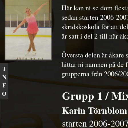
Här kan ni se dom fles
sedan starten 2006-2007
skridskoskola för att d
är satt i del 2 till när 
Översta delen är åkare
hittar ni namnen på de f
I
grupperna från 2006/2
N
F
Grupp 1 / Mi
O
Karin Törnblo
starten 2006-200