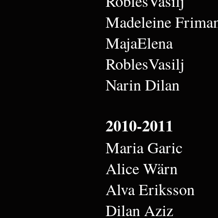
RoblesVasilj
Madeleine Frima
MajaElena
RoblesVasilj
Narin Dilan
2010-2011
Maria Garic
Alice Wärn
Alva Eriksson
Dilan Aziz