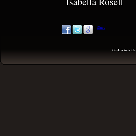
Isabella Rosell
Share
Gavleskärets te