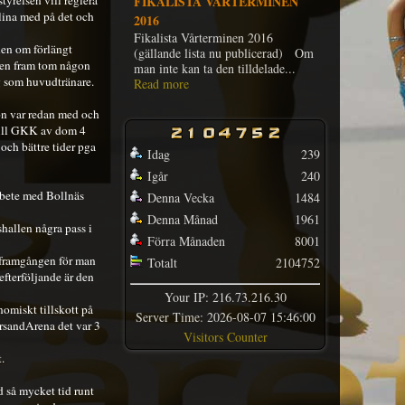
tyrelsen vill reglera
FIKALISTA VÅRTERMINEN
FIKALISTA 
alina med på det och
2016
2015
Fikalista Vårterminen 2016
Fikalista Höst
onen om förlängt
(gällande lista nu publicerad) Om
(gällande list
ngen fram tom någon
man inte kan ta den tilldelade...
man inte kan ta 
g som huvudtränare.
Read more
Read more
on var redan med och
 till GKK av dom 4
och bättre tider pga
Idag
239
Igår
240
arbete med Bollnäs
Denna Vecka
1484
Denna Månad
1961
hallen några pass i
Förra Månaden
8001
n framgången för man
Totalt
2104752
efterföljande är den
Your IP: 216.73.216.30
nomiskt tillskott på
Server Time: 2026-08-07 15:46:00
ErsandArena det var 3
Visitors Counter
.
d så mycket tid runt