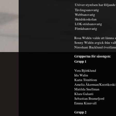
Utöver styrelsen har följande 
Tävlingsansvarig
Webbansvarig
Skridskoskolan
LOK-stödsansvarig
Förrådsansvarig
Rosa Widén valde att lämna s
Sonny Widén avgick från valb
Niroshani Backlund överlämnad
Grupperna för säsongen:
Grupp 1
Vera Björklund
Ida Walin
Karin Törnblom
Amelia Åkerman/Kuorikoski
Matilda Snellman
Klara Galanti
Sebastian Bramefjord
Emma Kinnvall
Grupp 2