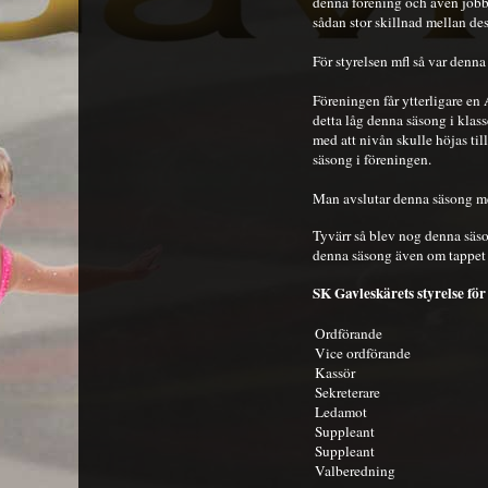
denna förening och även jobba
sådan stor skillnad mellan des
För styrelsen mfl så var denn
Föreningen får ytterligare en
detta låg denna säsong i kla
med att nivån skulle höjas ti
säsong i föreningen.
Man avslutar denna säsong med 
Tyvärr så blev nog denna säso
denna säsong även om tappet 
SK Gavleskärets styrelse fö
Ordförande
Vice ordförande
Kassör
Sekreterare
Ledamot
Suppleant
Suppleant
Valberedning