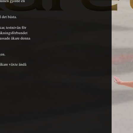
mmunen gjorde en
 det bästa.
r, testnivån för
tåkningsförbundet
lassade åkare denna
gen.
 åkare växte ändå