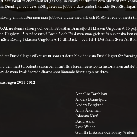
t hårt för att få ekonomin att gå ihop, så känns det tufft att veta hur man från ko
sa föreningar och dess möjligheter att jobba vidare under likartade förutsättningar.
a säsong en mardröm men man jobbade vidare med allt och försökte reda ut mesta till
 A-Åkare denna säsong och det är Sebastian Bramefjord i klassen Ungdom A 15 pojka
ssen Ungdom 15 A på testnivå Basic 3 och Fri 4 men man gick ut från svenska kons
ll nästa säsong i klassen Ungdom A 15 till Basic 4 och Fri 4. Det fanns även 7st B k
ett Furudalläger vilket ser ut som att detta blev det sista Furdallägret för förenin
ng den mest turbulenta säsongen hitintills i föreningens korta historia men antalet
av de mera kvalificerade åkarna som lämnade föreningen märktes.
r säsongen 2011-2012
AnneLie Törnblom
Anders Bramefjord
Anders Berglund
Anna Åkerman
Johanna Kreft
Basid Azizi
Rosa Widén
Gunilla Eriksson och Sonny Widén