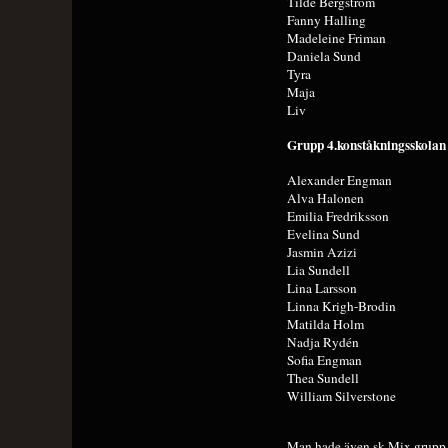
Tilde Bergström
Fanny Halling
Madeleine Friman
Daniela Sund
Tyra
Maja
Liv
Grupp 4.konståkningsskolan
Alexander Engman
Alva Halonen
Emilia Fredriksson
Evelina Sund
Jasmin Azizi
Lia Sundell
Lina Larsson
Linna Krigh-Brodin
Matilda Holm
Nadja Rydén
Sofia Engman
Thea Sundell
William Silverstone
Man hade även sk Mix grupp s