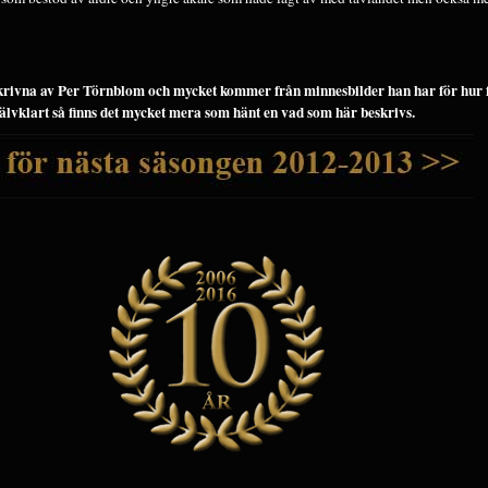
skrivna av Per Törnblom och mycket kommer från minnesbilder han har för hur 
jälvklart så finns det mycket mera som hänt en vad som här beskrivs.