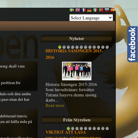
Nyheter
HISTORIA SÄSONGEN 2015-
1
2
3
4
5
6
7
8
9
10
11
12
2016
song skall vara
l problem för
Historia Säsongen 2015-2016
Som huvudtränare fortsätter
llnäs och den andra
Tatiana Isayeva denna säsong.
 pass utan det har
&nbs...
Read more
 debiterad timvis
Från Styrelsen
en att hålla reda på
VIKTIGT ATT LÄSA
VIKTIGT AT
1
2
3
4
5
6
7
8
9
10