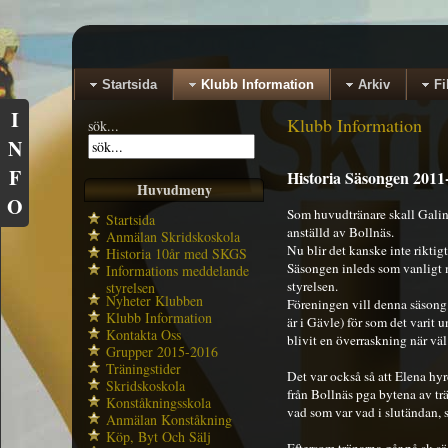
Startsida
Klubb Information
Arkiv
Fi
I
Klubb Information
sök...
N
F
Historia Säsongen 2011
Huvudmeny
O
Som huvudtränare skall Galin
Startsida
anställd av Bollnäs.
Anmälan Skridskoskola
Nu blir det kanske inte riktigt
Historia 10år med SKGS
Säsongen inleds som vanligt me
Informations meddelande
styrelsen.
styrelsen
Nyheter Klubben
Föreningen vill denna säsong 
Klubb Information
är i Gävle) för som det varit 
Kontakta Oss
blivit en överraskning när väl 
Grupper 2015-2016
Träningstider
Det var också så att Elena hy
Skridskoskola
från Bollnäs pga bytena av trä
Konståkningsskola
vad som var vad i slutändan, s
Anmälan Konståkning
Köp, Byt Och Sälj