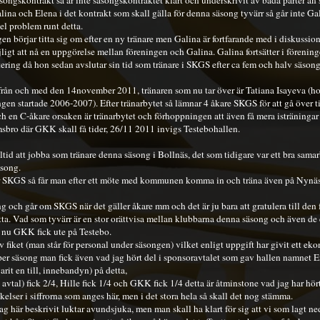
songskontrakt så är inte säsongskontraktet klart och underskrivit av båda parter än s
ina och Elena i det kontrakt som skall gälla för denna säsong tyvärr så går inte G
el problem runt detta.
ngen börjar titta sig om efter en ny tränare men Galina är fortfarande med i diskussi
ligt att nå en uppgörelse mellan föreningen och Galina. Galina fortsätter i föreni
ring då hon sedan avslutar sin tid som tränare i SKGS efter ca fem och halv säson
 från och med den 14november 2011, tränaren som nu tar över är Tatiana Isayeva (h
ingen startade 2006-2007). Efter tränarbytet så lämnar 4 åkare SKGS för att gå över
ch en C-åkare orsaken är tränarbytet och förhoppningen att även få mera isträningar 
ömsbro där GKK skall få tider, 26/11 2011 invigs Testebohallen.
ltid att jobba som tränare denna säsong i Bollnäs, det som tidigare var ett bra sam
äsong.
för SKGS så får man efter ett möte med kommunen komma in och träna även på Nynäs
 och går om SKGS när det gäller åkare mm och det är ju bara att gratulera till de
etta. Vad som tyvärr är en stor orättvisa mellan klubbarna denna säsong och även de 
nu GKK fick ute på Testebo.
 fiket (man står för personal under säsongen) vilket enligt uppgift har givit ett eko
 per säsong man fick även vad jag hört del i sponsoravtalet som gav hallen namnet 
rit en till, innebandyn) på detta,
vtal) fick 2/4, Hille fick 1/4 och GKK fick 1/4 detta är åtminstone vad jag har hört
elser i siffrorna som anges här, men i det stora hela så skall det nog stämma.
g här beskrivit luktar avundsjuka, men man skall ha klart för sig att vi som lagt ne