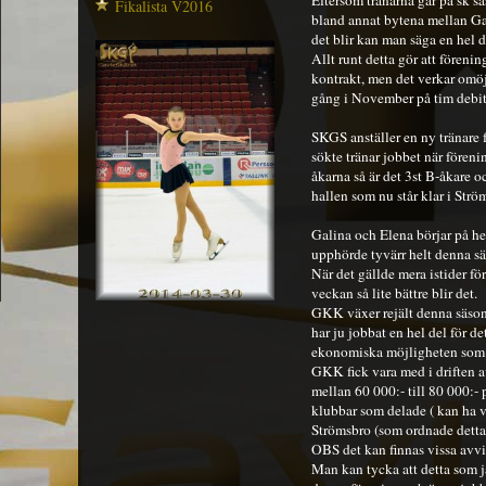
Eftersom tränarna går på sk sä
Fikalista V2016
bland annat bytena mellan Gal
det blir kan man säga en hel d
Allt runt detta gör att föreni
kontrakt, men det verkar omöj
gång i November på tim debite
SKGS anställer en ny tränare
sökte tränar jobbet när fören
åkarna så är det 3st B-åkare o
hallen som nu står klar i Str
Galina och Elena börjar på he
upphörde tyvärr helt denna s
När det gällde mera istider 
veckan så lite bättre blir det.
GKK växer rejält denna säsong
har ju jobbat en hel del för d
ekonomiska möjligheten som 
GKK fick vara med i driften av
mellan 60 000:- till 80 000:-
klubbar som delade ( kan ha va
Strömsbro (som ordnade detta a
OBS det kan finnas vissa avvik
Man kan tycka att detta som ja