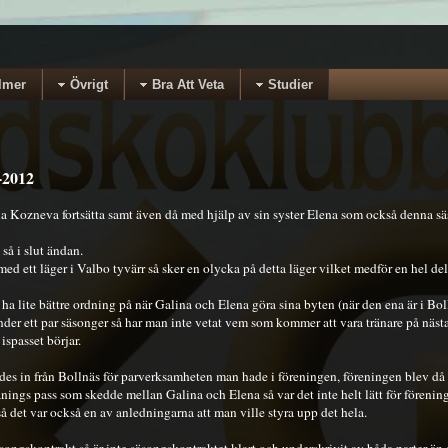
lmer
Övrigt
Bra Att Veta
Studier
-2012
a Kozneva fortsätta samt även då med hjälp av sin syster Elena som också denna sä
 så i slut ändan.
d ett läger i Valbo tyvärr så sker en olycka på detta läger vilket medför en hel de
ha lite bättre ordning på när Galina och Elena göra sina byten (när den ena är i Bo
under ett par säsonger så har man inte vetat vem som kommer att vara tränare på nästa
ispasset börjar.
rdes in från Bollnäs för parverksamheten man hade i föreningen, föreningen blev då
nings pass som skedde mellan Galina och Elena så var det inte helt lätt för förening
å det var också en av anledningarna att man ville styra upp det hela.