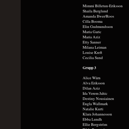
Mimmi Billetun-Eriksson
Shaila Berglund
Amanda Ifwer/Roos
Cilla Booma
Elin Gudmundsson
Maria Garic
Maria Aziz
Etty Sanner
Milana Leiman
Louise Kreft
Cecilia Sund
Grupp 3
Alice Wärn
Alva Eriksson
Dilan Aziz
Ida Verem Jahic
Destiny Nousiainen
Engla Wallmark
Natalie Kurti
Klara Johannesson
Ebba Lundh
Ellie Bergström