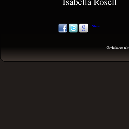
Isabella Rosell
Share
Gavleskärets te