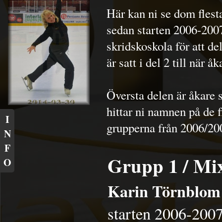
Här kan ni se dom fles
sedan starten 2006-2007
skridskoskola för att d
är satt i del 2 till när 
Översta delen är åkare
hittar ni namnen på de f
I
grupperna från 2006/2
N
F
Grupp 1 / Mi
O
Karin Törnblo
starten 2006-200