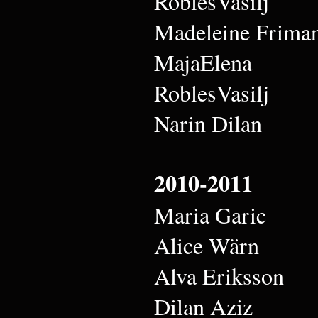
RoblesVasilj
Madeleine Frima
MajaElena
RoblesVasilj
Narin Dilan
2010-2011
Maria Garic
Alice Wärn
Alva Eriksson
Dilan Aziz