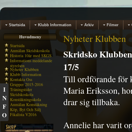
Startsida
Klubb Information
Arkiv
Filmer
Nyheter Klubben
Huvudmeny
Startsida
Anmälan Skridskoskola
Skridsko Klubben
Historia 10år med SKGS
Informations meddelande
17/5
styrelsen
Nyheter Klubben
Klubb Information
Till ordförande fö
Kontakta Oss
Grupper 2015-2016
Maria Eriksson, ho
I
Träningstider
Skridskoskola
N
drar sig tillbaka.
Konståkningsskola
Anmälan Konståkning
F
Köp, Byt Och Sälj
O
Fikalista V2016
Annelie har varit o