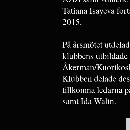
Tatiana Isayeva for
2015.
På årsmötet utdelade
klubbens utbildade
Åkerman/Kuorikosk
Klubben delade dess
tillkomna ledarna 
samt Ida Walin.