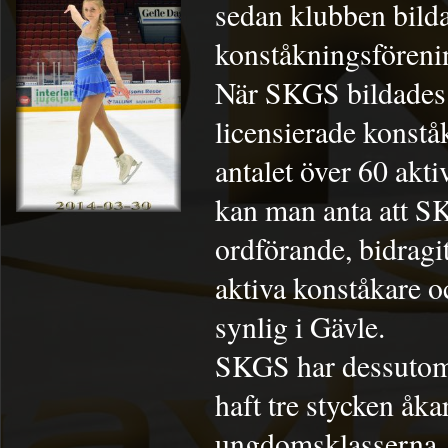
sedan klubben bild
konståkningsförenin
När SKGS bildades 
licensierade konstå
antalet över 60 akt
kan man anta att 
ordförande, bidragit
aktiva konståkare o
synlig i Gävle.
SKGS har dessutom 
haft tre stycken åk
ungdomsklasserna. 