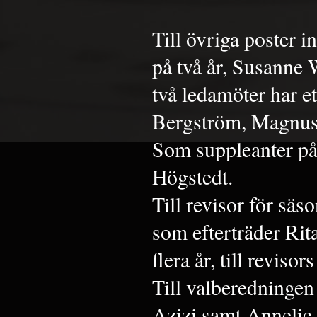
Till övriga poster
på två år, Susanne
två ledamöter har e
Bergström, Magnus
Som suppleanter på 
Högstedt.
Till revisor för sä
som efterträder Rit
flera år, till reviso
Till valberedninge
Azizi samt Annelie