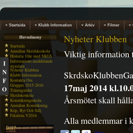
Startsida
Klubb Information
Arkiv
Filmer
Nyheter Klubben
Huvudmeny
Startsida
Anmälan Skridskoskola
Viktig information
Historia 10år med SKGS
Informations meddelande
I
styrelsen
Nyheter Klubben
N
SkrdskoKlubbenGav
Klubb Information
F
Kontakta Oss
17maj 2014 kl.10.
Grupper 2015-2016
O
Träningstider
Skridskoskola
Årsmötet skall hållas
Konståkningsskola
Anmälan Konståkning
Köp, Byt Och Sälj
Fikalista V2016
Alla medlemmar i kl
Share