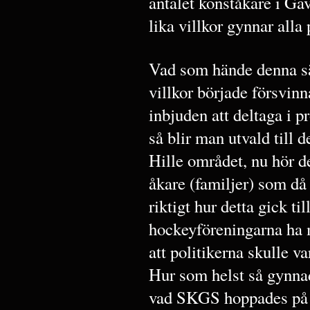
antalet konståkare i Gä
lika villkor gynnar alla 
Vad som hände denna sä
villkor började försvin
inbjuden att deltaga i p
så blir man utvald till 
Hille området, nu hör d
åkare (familjer) som d
riktigt hur detta gick til
hockeyföreningarna ha m
att politikerna skulle v
Hur som helst så gynn
vad SKGS hoppades på i s