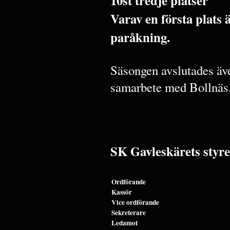
10st tredje platser
Varav en första plats
paråkning.
Säsongen avslutades äve
samarbete med Bollnäs
SK Gavleskärets styre
Ordförande
Kassör
Vice ordförande
Sekreterare
Ledamot