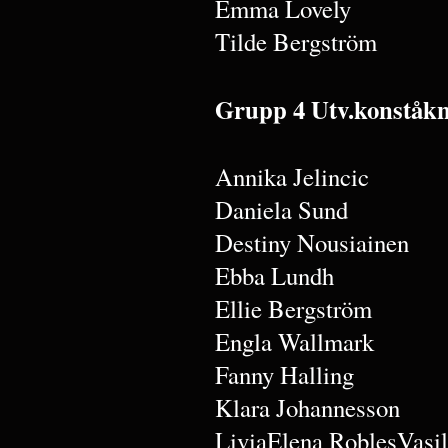
Emma Lovely
Tilde Bergström
Grupp 4 Utv.konståkn
Annika Jelincic
Daniela Sund
Destiny Nousiainen
Ebba Lundh
Ellie Bergström
Engla Wallmark
Fanny Halling
Klara Johannesson
LiviaElena RoblesVasil