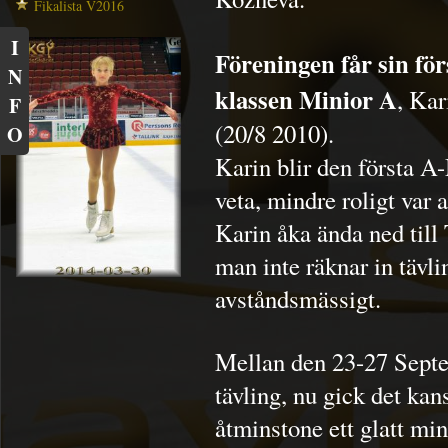
Fikalista V2016
I
Föreningen får sin fö
N
klassen Minior A
, Kar
F
(20/8 2010).
O
Karin blir den första A-
veta, mindre roligt var a
Karin åka ända ned till 
man inte räknar in tävli
avståndsmässigt.
Mellan den 23-27 Septe
tävling, nu gick det kan
åtminstone ett glatt min