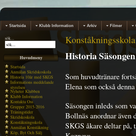
Startsida
Klubb Information
Arkiv
Filmer
Konståkningsskola
sök...
Historia Säsongen
Huvudmeny
Startsida
Anmälan Skridskoskola
Som huvudtränare fortsä
Historia 10år med SKGS
Informations meddelande
Elena som också denna s
styrelsen
Nyheter Klubben
Klubb Information
Kontakta Oss
Säsongen inleds som van
Grupper 2015-2016
Träningstider
Bollnäs anordnar även d
Skridskoskola
Konståkningsskola
SKGS åkare deltar på, t
Anmälan Konståkning
Köp, Byt Och Sälj
Kozneva.