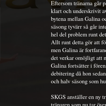
Eftersom tränarna går p
klart och underskrivit a
bytena mellan Galina oc
säsong tyvärr så går in
hel del problem runt det
Allt runt detta gör att f
men Galina är fortfaran
det verkar omöjligt att
Galina fortsätter i för
debitering då hon sedan
och halv säsong som hu
SKGS anställer en ny t
tränaren som nu tar öve