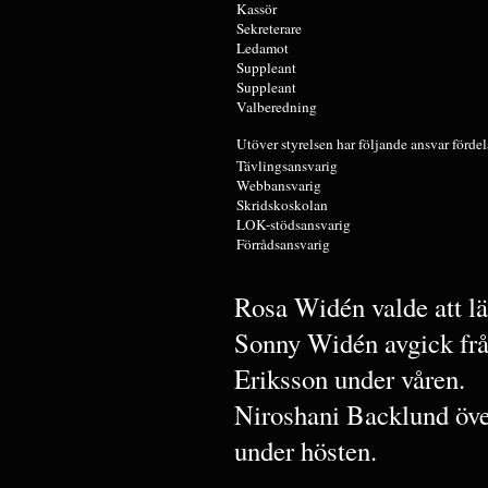
Kassör
Sekreterare
Ledamot
Suppleant
Suppleant
Valberedning
Utöver styrelsen har följande ansvar fördel
Tävlingsansvarig
Webbansvarig
Skridskoskolan
LOK-stödsansvarig
Förrådsansvarig
Rosa Widén valde att lä
Sonny Widén avgick frå
Eriksson under våren.
Niroshani Backlund över
under hösten.