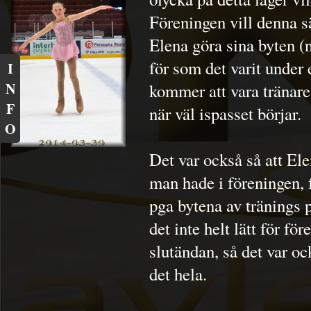
Föreningen vill denna s
Elena göra sina byten (n
för som det varit under
I
N
kommer att vara tränare 
F
när väl ispasset börjar.
O
Det var också så att El
man hade i föreningen, 
pga bytena av tränings 
det inte helt lätt för fö
slutändan, så det var oc
det hela.