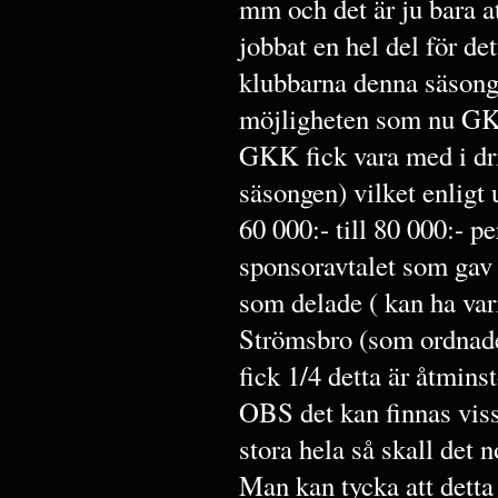
mm och det är ju bara at
jobbat en hel del för de
klubbarna denna säsong
möjligheten som nu GKK
GKK fick vara med i dri
säsongen) vilket enligt 
60 000:- till 80 000:- p
sponsoravtalet som gav
som delade ( kan ha vari
Strömsbro (som ordnade 
fick 1/4 detta är åtmins
OBS det kan finnas viss
stora hela så skall det
Man kan tycka att detta