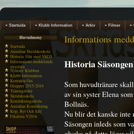
Startsida
Klubb Information
Arkiv
Filmer
Informations medd
Huvudmeny
Startsida
Anmälan Skridskoskola
Historia 10år med SKGS
Historia Säsongen
Informations meddelande
styrelsen
Nyheter Klubben
Klubb Information
Kontakta Oss
Som huvudtränare skall
Grupper 2015-2016
Träningstider
av sin syster Elena som
Skridskoskola
Konståkningsskola
Bollnäs.
Anmälan Konståkning
Köp, Byt Och Sälj
Nu blir det kanske inte r
Fikalista V2016
Säsongen inleds som van
olycka på detta läger vi