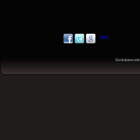
Share
Gavleskärets te