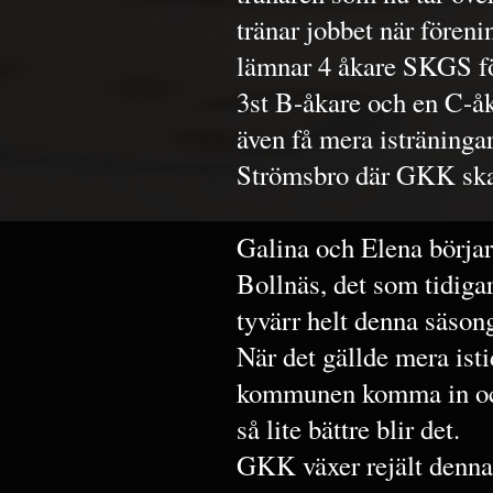
tränar jobbet när föreni
lämnar 4 åkare SKGS för
3st B-åkare och en C-åk
även få mera isträningar
Strömsbro där GKK skall
Galina och Elena börjar
Bollnäs, det som tidiga
tyvärr helt denna säson
När det gällde mera ist
kommunen komma in och
så lite bättre blir det.
GKK växer rejält denna