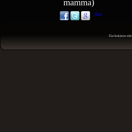
mamma)
Share
Gavleskärets te