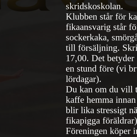
skridskoskolan.
Klubben står för ka
fikaansvarig står fö
sockerkaka, smörgå
till försäljning. S
17,00. Det betyder
en stund före (vi b
lördagar).
Du kan om du vill 
kaffe hemma innan f
blir lika stressigt n
fikapigga föräldrar)
Föreningen köper in