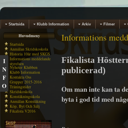
Startsida
Klubb Information
Arkiv
Filmer
Informations medd
Huvudmeny
Startsida
Anmälan Skridskoskola
Historia 10år med SKGS
Fikalista Höstter
Informations meddelande
I
styrelsen
Nyheter Klubben
N
publicerad)
Klubb Information
F
Kontakta Oss
Grupper 2015-2016
O
Träningstider
Om man inte kan ta den 
Skridskoskola
Konståkningsskola
byta i god tid med någo
Anmälan Konståkning
Köp, Byt Och Sälj
Fikalista V2016