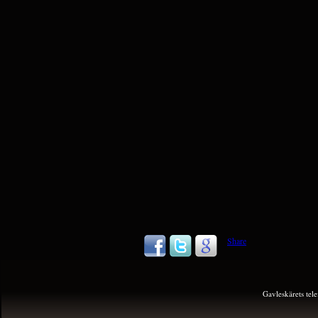
Share
Gavleskärets te