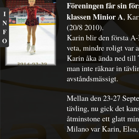
Föreningen får sin fö
I
klassen Minior A
, Kar
N
(20/8 2010).
F
Karin blir den första A-
O
veta, mindre roligt var a
Karin åka ända ned till 
man inte räknar in tävli
avståndsmässigt.
Mellan den 23-27 Septe
tävling, nu gick det kan
åtminstone ett glatt min
Milano var Karin, Elsa