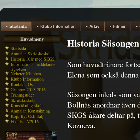
Startsida
Klubb Information
Arkiv
Filmer
Huvudmeny
Historia Säsongen
Startsida
Anmälan Skridskoskola
Historia 10år med SKGS
Som huvudtränare fortsä
Informations meddelande
styrelsen
Elena som också denna s
Nyheter Klubben
Klubb Information
Kontakta Oss
Grupper 2015-2016
Säsongen inleds som van
Träningstider
Skridskoskola
Bollnäs anordnar även d
Konståkningsskola
Anmälan Konståkning
SKGS åkare deltar på, t
Köp, Byt Och Sälj
Fikalista V2016
Kozneva.