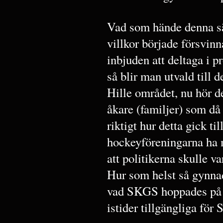
Vad som hände denna sä
villkor började försvin
inbjuden att deltaga i p
så blir man utvald till 
Hille området, nu hör d
åkare (familjer) som d
riktigt hur detta gick til
hockeyföreningarna ha m
att politikerna skulle v
Hur som helst så gynn
vad SKGS hoppades på i s
istider tillgängliga för