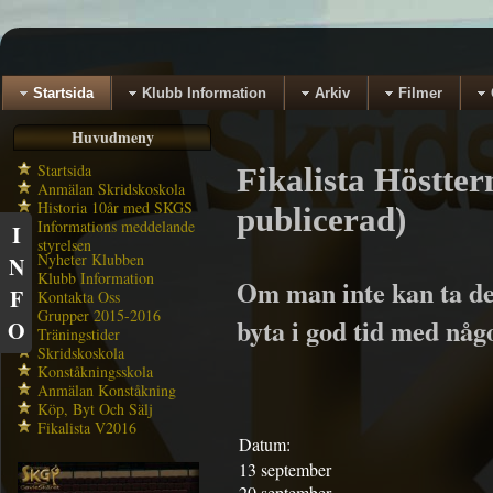
Startsida
Klubb Information
Arkiv
Filmer
Huvudmeny
Startsida
Fikalista Höstter
Anmälan Skridskoskola
Historia 10år med SKGS
publicerad)
Informations meddelande
I
styrelsen
Nyheter Klubben
N
Klubb Information
Om man inte kan ta den 
F
Kontakta Oss
Grupper 2015-2016
byta i god tid med någo
O
Träningstider
Skridskoskola
Konståkningsskola
Anmälan Konståkning
Köp, Byt Och Sälj
Fikalista V2016
Datum:
13 september
20 september