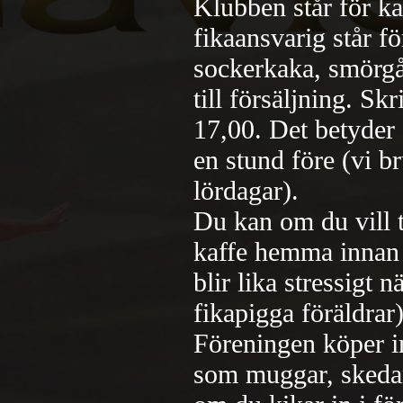
Klubben står för ka
fikaansvarig står fö
sockerkaka, smörgå
till försäljning. S
17,00. Det betyder
en stund före (vi b
lördagar).
Du kan om du vill 
kaffe hemma innan f
blir lika stressigt n
fikapigga föräldrar)
Föreningen köper in
som muggar, skedar,