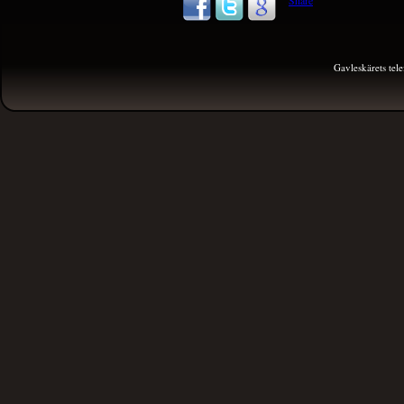
Share
Gavleskärets te