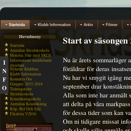
Startsida
Klubb Information
Arkiv
Filmer
Huvudmeny
Start av säsonge
Startsida
Anmälan Skridskoskola
Historia 10år med SKGS
Nu är årets sommarläger av
Informations meddelande
I
styrelsen
föräldrar för deras insatser
Nyheter Klubben
N
Klubb Information
Nu har vi smygit igång m
F
Kontakta Oss
Grupper 2015-2016
september drar konståknin
O
Träningstider
Alla som inte har anmält 
Skridskoskola
Konståkningsskola
att delta på våra markpass
Anmälan Konståkning
Köp, Byt Och Sälj
för dessa tider som kan va
Fikalista V2016
Om ni tidigare missat inf
och skulle vilja anmäla er 