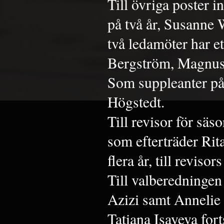
Till övriga poster
på två år, Susanne
två ledamöter har e
Bergström, Magnus
Som suppleanter på 
Högstedt.
Till revisor för sä
som efterträder Rit
flera år, till reviso
Till valberedninge
Azizi samt Annelie
Tatiana Isayeva for