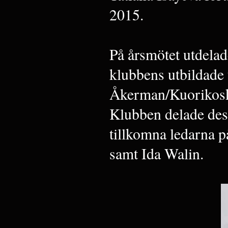
2015.
På årsmötet utdelade
klubbens utbildade
Åkerman/Kuorikosk
Klubben delade dess
tillkomna ledarna 
samt Ida Walin.