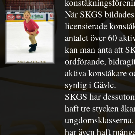
konståkningsförenin
När SKGS bildades 
licensierade konstå
antalet över 60 akt
kan man anta att 
ordförande, bidragit
aktiva konståkare o
synlig i Gävle.
SKGS har dessutom 
haft tre stycken åk
ungdomsklasserna. 
har även haft många