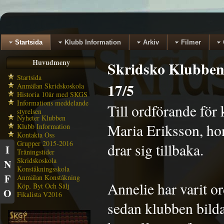
Startsida
Klubb Information
Arkiv
Filmer
Huvudmeny
Skridsko Klubben
Startsida
17/5
Anmälan Skridskoskola
Historia 10år med SKGS
Informations meddelande
Till ordförande fö
styrelsen
Nyheter Klubben
Maria Eriksson, ho
Klubb Information
Kontakta Oss
Grupper 2015-2016
drar sig tillbaka.
I
Träningstider
Skridskoskola
N
Konståkningsskola
F
Anmälan Konståkning
Annelie har varit o
Köp, Byt Och Sälj
O
Fikalista V2016
sedan klubben bild