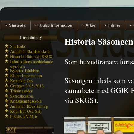
Startsida
Klubb Information
Arkiv
Filmer
Huvudmeny
Historia Säsongen
Startsida
Anmälan Skridskoskola
Historia 10år med SKGS
Som huvudtränare fortsä
Informations meddelande
styrelsen
Nyheter Klubben
Klubb Information
Säsongen inleds som van
Kontakta Oss
Grupper 2015-2016
samarbete med GGIK Ho
Träningstider
Skridskoskola
via SKGS).
Konståkningsskola
Anmälan Konståkning
Köp, Byt Och Sälj
Fikalista V2016