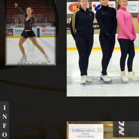
I
N
F
O