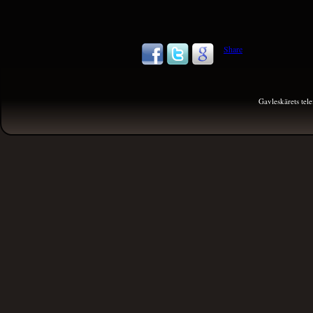
Share
Gavleskärets te