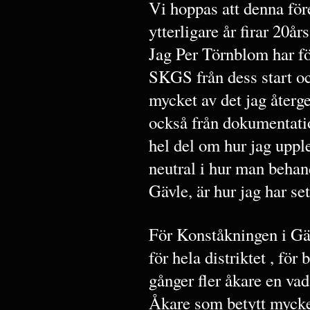
Vi hoppas att denna för
ytterligare år firar 20års
Jag Per Törnblom har fö
SKGS från dess start oc
mycket av det jag återg
också från dokumentation
hel del om hur jag upple
neutral i hur man behan
Gävle, är hur jag har se
För Konståkningen i Gä
för hela distriktet , för
gånger fler åkare en va
Åkare som betytt mycke