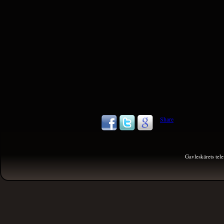
Share
Gavleskärets te