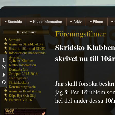
Startsida
Klubb Information
Arkiv
Filmer
Föreningsfilmer
Huvudmeny
Startsida
Anmälan Skridskoskola
Skridsko Klubben
Historia 10år med SKGS
Informations meddelande
skrivet nu till 10å
styrelsen
I
Nyheter Klubben
Klubb Information
N
Kontakta Oss
F
Grupper 2015-2016
Träningstider
O
Jag skall försöka besk
Skridskoskola
Konståkningsskola
jag är Per Törnblom som
Anmälan Konståkning
Köp, Byt Och Sälj
hel del under dessa 10å
Fikalista V2016