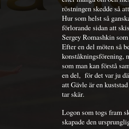
röstningen skedde så at
Hur som helst så gansk
förlorande sidan att ski
Sergey Romashkin som 
Efter en del möten så b
konståkningsförening, n
som man kan förstå sam
en del, för det var ju dä
att Gävle är en kuststad
tar skär.
Logon som togs fram sk
skapade den ursprunglig