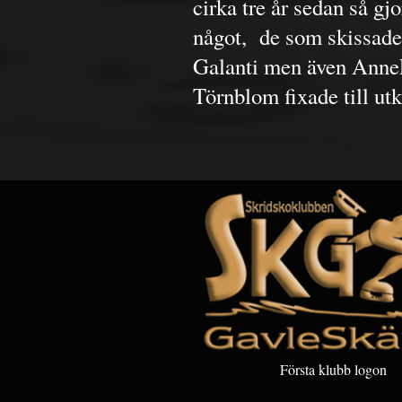
cirka tre år sedan så g
något,
de som skissade
Galanti men även AnneLi
Törnblom fixade till ut
Första klubb logon