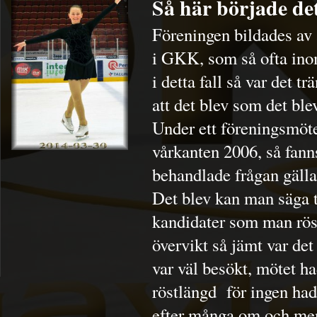
Så här började de
Föreningen bildades av 
i GKK, som så ofta inom
i detta fall så var det 
att det blev som det blev
Under ett föreningsmöte 
vårkanten 2006, så fann
behandlade frågan gäll
Det blev kan man säga t
kandidater som man röst
övervikt så jämt var det
var väl besökt, mötet ha
röstlängd för ingen hade
efter många om och men, 