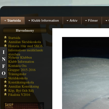
Startsida
Klubb Information
Arkiv
Filmer
Huvudmeny
Startsida
Anmälan Skridskoskola
Historia 10år med SKGS
Informations meddelande
I
styrelsen
Nyheter Klubben
N
Klubb Information
F
Kontakta Oss
Grupper 2015-2016
O
Träningstider
Skridskoskola
Konståkningsskola
Anmälan Konståkning
Köp, Byt Och Sälj
Fikalista V2016