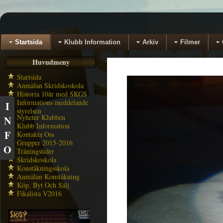
Startsida
Klubb Information
Arkiv
Filmer
Huvudmeny
Startsida
Anmälan Skridskoskola
Historia 10år med SKGS
Informations meddelande
I
styrelsen
Nyheter Klubben
N
Klubb Information
F
Kontakta Oss
Grupper 2015-2016
O
Träningstider
Skridskoskola
Konståkningsskola
Anmälan Konståkning
Köp, Byt Och Sälj
Fikalista V2016