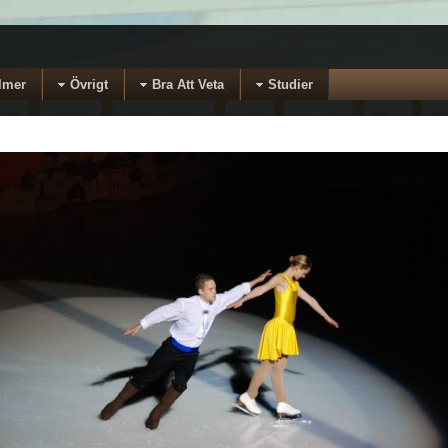
lmer
Övrigt
Bra Att Veta
Studier