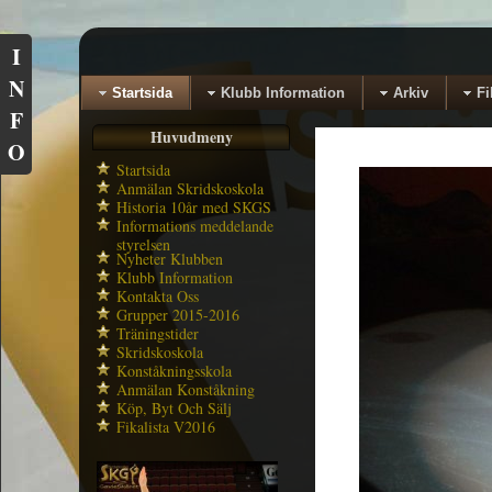
I
N
Startsida
Klubb Information
Arkiv
Fi
F
Huvudmeny
O
Startsida
Anmälan Skridskoskola
Historia 10år med SKGS
Informations meddelande
styrelsen
Nyheter Klubben
Klubb Information
Kontakta Oss
Grupper 2015-2016
Träningstider
Skridskoskola
Konståkningsskola
Anmälan Konståkning
Köp, Byt Och Sälj
Fikalista V2016