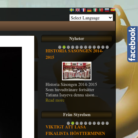
Nyheter
HISTORIA SÄSONGEN 2014-
1
2
3
4
5
6
7
8
9
10
11
12
2015
Historia Säsongen 2014-2015
Som huvudtränare fortsätter
Tatiana Isayeva denna säson...
Read more
Från Styrelsen
VIKTIGT ATT LÄSA
1
2
3
4
5
6
7
8
9
10
FIKALISTA HÖSTTERMINEN