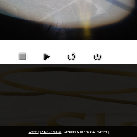
www.gavleskaret.se
| SkridskoKlubben GavleSkäret |