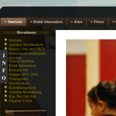
Startsida
Klubb Information
Arkiv
Filmer
Huvudmeny
Startsida
Anmälan Skridskoskola
Historia 10år med SKGS
Informations meddelande
I
styrelsen
Nyheter Klubben
N
Klubb Information
F
Kontakta Oss
Grupper 2015-2016
O
Träningstider
Skridskoskola
Konståkningsskola
Anmälan Konståkning
Köp, Byt Och Sälj
Fikalista V2016