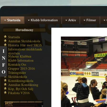
Startsida
Klubb Information
Arkiv
Filmer
Huvudmeny
Startsida
Anmälan Skridskoskola
Historia 10år med SKGS
Informations meddelande
I
styrelsen
Nyheter Klubben
N
Klubb Information
F
Kontakta Oss
Grupper 2015-2016
O
Träningstider
Skridskoskola
Konståkningsskola
Anmälan Konståkning
Köp, Byt Och Sälj
Fikalista V2016