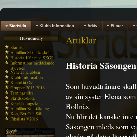
Startsida
Klubb Information
Arkiv
Filmer
Artiklar
Huvudmeny
Startsida
Anmälan Skridskoskola
Historia 10år med SKGS
Historia Säsongen
Informations meddelande
styrelsen
Nyheter Klubben
Klubb Information
Kontakta Oss
Som huvudtränare skall
Grupper 2015-2016
Träningstider
av sin syster Elena som
Skridskoskola
Konståkningsskola
Bollnäs.
Anmälan Konståkning
Köp, Byt Och Sälj
Nu blir det kanske inte r
Fikalista V2016
Säsongen inleds som van
olycka på detta läger vi