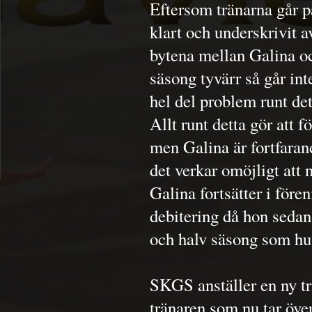
Eftersom tränarna går p
klart och underskrivit a
bytena mellan Galina oc
säsong tyvärr så går in
hel del problem runt det
Allt runt detta gör att f
men Galina är fortfaran
det verkar omöjligt att
Galina fortsätter i för
debitering då hon sedan
och halv säsong som hu
SKGS anställer en ny t
tränaren som nu tar öve