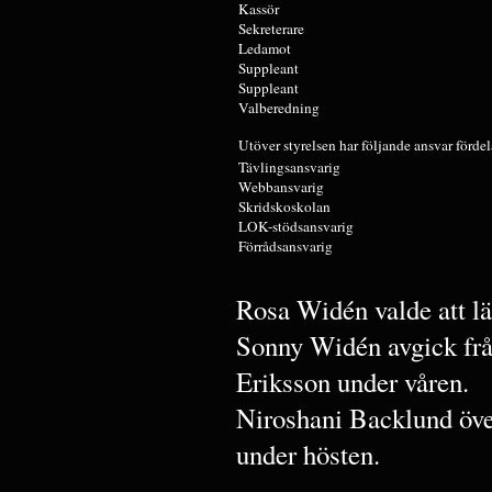
Kassör
Sekreterare
Ledamot
Suppleant
Suppleant
Valberedning
Utöver styrelsen har följande ansvar fördel
Tävlingsansvarig
Webbansvarig
Skridskoskolan
LOK-stödsansvarig
Förrådsansvarig
Rosa Widén valde att lä
Sonny Widén avgick frå
Eriksson under våren.
Niroshani Backlund över
under hösten.