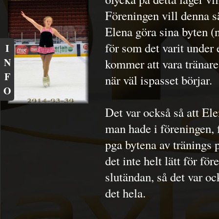
Föreningen vill denna s
Elena göra sina byten (n
för som det varit under
I
N
kommer att vara tränare 
F
när väl ispasset börjar.
O
Det var också så att El
man hade i föreningen, 
pga bytena av tränings 
det inte helt lätt för fö
slutändan, så det var oc
det hela.