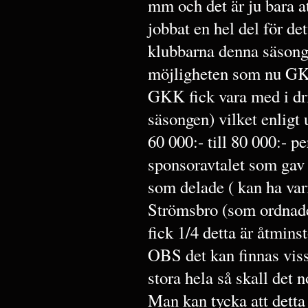
mm och det är ju bara at
jobbat en hel del för de
klubbarna denna säsong
möjligheten som nu GKK
GKK fick vara med i dri
säsongen) vilket enligt 
60 000:- till 80 000:- p
sponsoravtalet som gav
som delade ( kan ha vari
Strömsbro (som ordnade 
fick 1/4 detta är åtmins
OBS det kan finnas viss
stora hela så skall det
Man kan tycka att detta