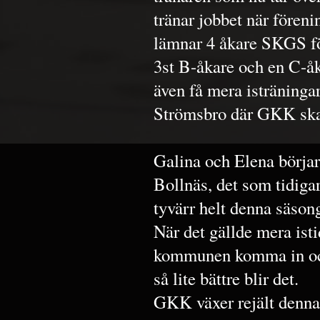
tränar jobbet när föreni
lämnar 4 åkare SKGS för
3st B-åkare och en C-åk
även få mera isträningar
Strömsbro där GKK skall
Galina och Elena börjar
Bollnäs, det som tidiga
tyvärr helt denna säson
När det gällde mera ist
kommunen komma in och
så lite bättre blir det.
GKK växer rejält denna