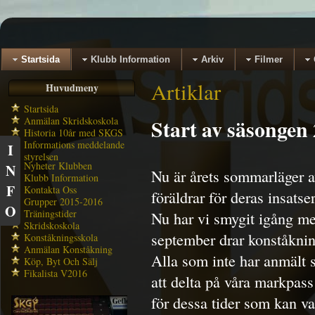
Startsida
Klubb Information
Arkiv
Filmer
Artiklar
Huvudmeny
Startsida
Anmälan Skridskoskola
Start av säsonge
Historia 10år med SKGS
Informations meddelande
I
styrelsen
Nyheter Klubben
N
Nu är årets sommarläger av
Klubb Information
F
Kontakta Oss
föräldrar för deras insatser
Grupper 2015-2016
O
Träningstider
Nu har vi smygit igång m
Skridskoskola
september drar konståknin
Konståkningsskola
Anmälan Konståkning
Alla som inte har anmält 
Köp, Byt Och Sälj
Fikalista V2016
att delta på våra markpass
för dessa tider som kan va