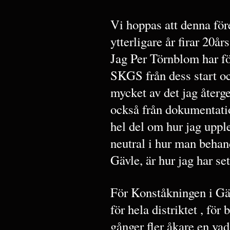
Vi hoppas att denna för
ytterligare år firar 20års
Jag Per Törnblom har fö
SKGS från dess start oc
mycket av det jag återg
också från dokumentation
hel del om hur jag upple
neutral i hur man behan
Gävle, är hur jag har se
För Konståkningen i Gä
för hela distriktet , för
gånger fler åkare en va