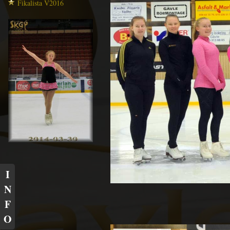
Fikalista V2016
I
N
F
O