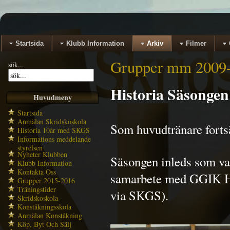
Startsida
Klubb Information
Arkiv
Filmer
Grupper mm 2009
sök...
Historia Säsongen
Huvudmeny
Startsida
Anmälan Skridskoskola
Som huvudtränare fortsä
Historia 10år med SKGS
Informations meddelande
styrelsen
Nyheter Klubben
Säsongen inleds som van
Klubb Information
Kontakta Oss
samarbete med GGIK Ho
Grupper 2015-2016
Träningstider
via SKGS).
Skridskoskola
Konståkningsskola
Anmälan Konståkning
Köp, Byt Och Sälj