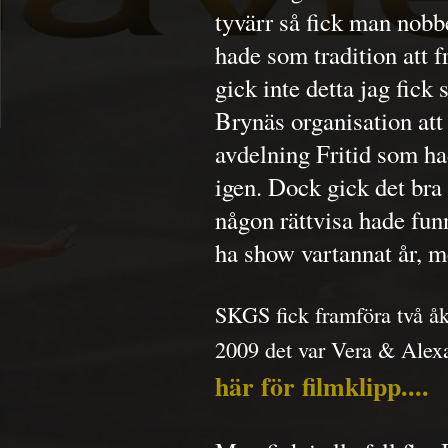
tyvärr så fick man nob
hade som tradition att 
gick inte detta jag fic
Brynäs organisation at
avdelning Fritid som ha
igen. Dock gick det bra
någon rättvisa hade fun
ha show vartannat år, m
SKGS fick framföra två å
2009 det var Vera & Alexa
här för filmklipp....