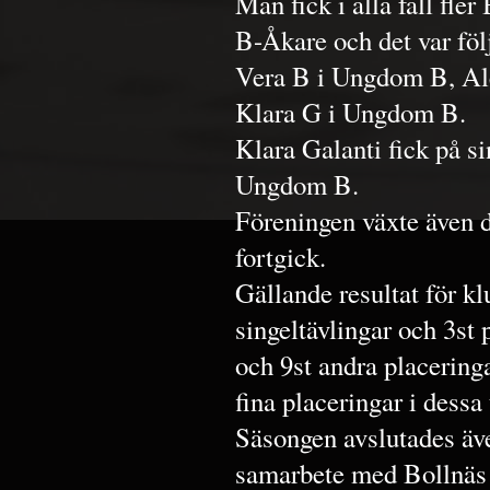
Man fick i alla fall fle
B-Åkare och det var föl
Vera B i Ungdom B, Al
Klara G i Ungdom B.
Klara Galanti fick på s
Ungdom B.
Föreningen växte även 
fortgick.
Gällande resultat för k
singeltävlingar och 3st p
och 9st andra placering
fina placeringar i dessa 
Säsongen avslutades äve
samarbete med Bollnäs 