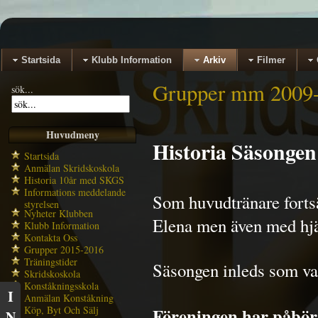
Startsida
Klubb Information
Arkiv
Filmer
Grupper mm 2009
sök...
Huvudmeny
Historia Säsongen
Startsida
Anmälan Skridskoskola
Historia 10år med SKGS
Informations meddelande
Som huvudtränare fortsä
styrelsen
Nyheter Klubben
Elena men även med hjä
Klubb Information
Kontakta Oss
Grupper 2015-2016
Träningstider
Säsongen inleds som van
Skridskoskola
Konståkningsskola
I
Anmälan Konståkning
Köp, Byt Och Sälj
Föreningen har påbörj
N