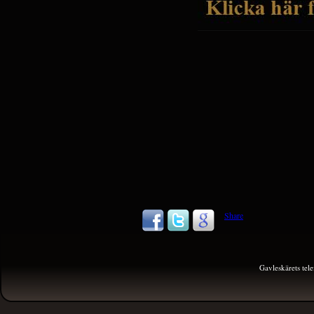
Share
Gavleskärets te