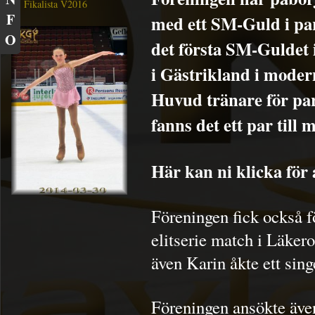
Fikalista V2016
F
med ett SM-Guld i par
O
det första SM-Guldet 
i Gästrikland i modern
Huvud tränare för par
fanns det ett par til
Här kan ni klicka för 
Föreningen fick också fö
elitserie match i Läker
även Karin åkte ett sing
Föreningen ansökte äve